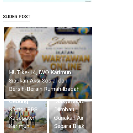
SLIDER POST
Bupati
Iskandarsyah
Lakukan
Peletakan
BP Batam
HUT ke-14, IWO Karimun
Batu
Optimalkan
Siapkan Aksi Sosial dan
Pertama
Pelayanan
Bersih-Bersih Rumah Ibadah
Revitalisasi
Air Bersih,
Gedung
Masyarakat
Kantor BPS
Diimbau
Kabupaten
Gunakan Air
Karimun
Secara Bijak
Plt.Camat Singkep Barat