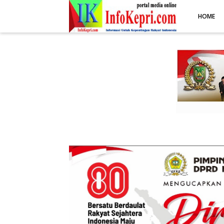
.post-body img { display: block; margin: 0 auto; max-width: 100%; 
HOME