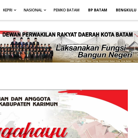
height: auto; }
-->
KEPRI
NASIONAL
PEMKO BATAM
BP BATAM
BENGKULU