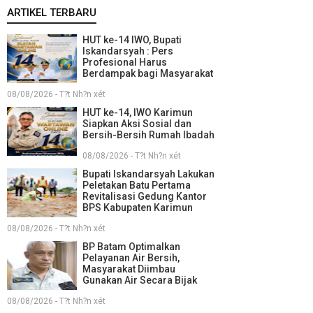
ARTIKEL TERBARU
HUT ke-14 IWO, Bupati
Iskandarsyah : Pers
Profesional Harus
Berdampak bagi Masyarakat
08/08/2026 - T?t Nh?n xét
HUT ke-14, IWO Karimun
Siapkan Aksi Sosial dan
Bersih-Bersih Rumah Ibadah
08/08/2026 - T?t Nh?n xét
Bupati Iskandarsyah Lakukan
Peletakan Batu Pertama
Revitalisasi Gedung Kantor
BPS Kabupaten Karimun
08/08/2026 - T?t Nh?n xét
BP Batam Optimalkan
Pelayanan Air Bersih,
Masyarakat Diimbau
Gunakan Air Secara Bijak
08/08/2026 - T?t Nh?n xét