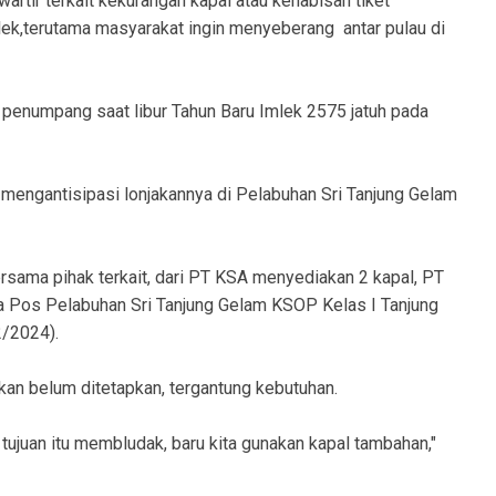
rtir terkait kekurangan kapal atau kehabisan tiket
k,terutama masyarakat ingin menyeberang antar pulau di
 penumpang saat libur Tahun Baru Imlek 2575 jatuh pada
 mengantisipasi lonjakannya di Pelabuhan Sri Tanjung Gelam
ersama pihak terkait, dari PT KSA menyediakan 2 kapal, PT
la Pos Pelabuhan Sri Tanjung Gelam KSOP Kelas I Tanjung
2/2024).
pkan belum ditetapkan, tergantung kebutuhan.
u tujuan itu membludak, baru kita gunakan kapal tambahan,"