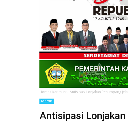
Home
›
Karimun
›
Antisipasi Lonjakan Penumpang Jel
Karimun
Antisipasi Lonjaka