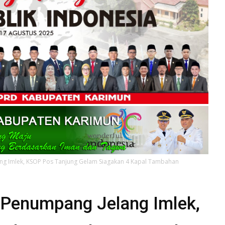
ang Imlek, KSOP Pos Tanjung Gelam Siagakan 4 Kapal Tambahan
n Penumpang Jelang Imlek,