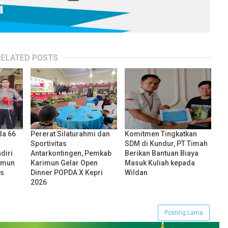
RELATED POSTS
da 66
Pererat Silaturahmi dan
Komitmen Tingkatkan
Sportivitas
SDM di Kundur, PT Timah
diri
Antarkontingen, Pemkab
Berikan Bantuan Biaya
imun
Karimun Gelar Open
Masuk Kuliah kepada
s
Dinner POPDA X Kepri
Wildan
2026
Posting Lama