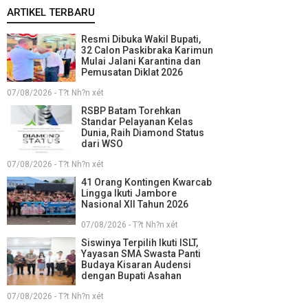
ARTIKEL TERBARU
Resmi Dibuka Wakil Bupati,
32 Calon Paskibraka Karimun
Mulai Jalani Karantina dan
Pemusatan Diklat 2026
07/08/2026 - T?t Nh?n xét
RSBP Batam Torehkan
Standar Pelayanan Kelas
Dunia, Raih Diamond Status
dari WSO
07/08/2026 - T?t Nh?n xét
41 Orang Kontingen Kwarcab
Lingga Ikuti Jambore
Nasional XII Tahun 2026
07/08/2026 - T?t Nh?n xét
Siswinya Terpilih Ikuti ISLT,
Yayasan SMA Swasta Panti
Budaya Kisaran Audensi
dengan Bupati Asahan
07/08/2026 - T?t Nh?n xét