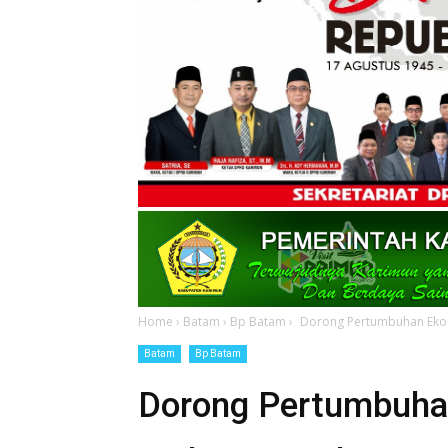
Home
›
Batam
›
Bp Batam
›
Dorong Pertumbuhan Ekono
Batam
Bp Batam
Dorong Pertumbuhan