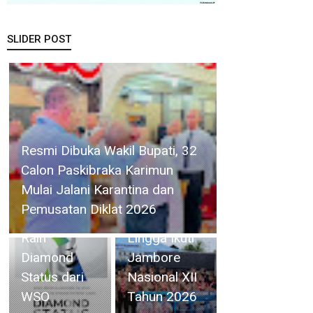
SLIDER POST
RSBP Batam
Resmi Dibuka Wakil Bupati, 32
Torehkan
Calon Paskibraka Karimun
Standar
41 Orang
Mulai Jalani Karantina dan
Pelayanan
Kontingen
Pemusatan Diklat 2026
Kelas Dunia,
Kwarcab
Raih
Lingga Ikuti
Diamond
Jambore
Status dari
Nasional XII
WSO
Tahun 2026