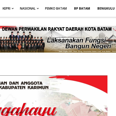
height: auto; }
-->
KEPRI
NASIONAL
PEMKO BATAM
BP BATAM
BENGKULU