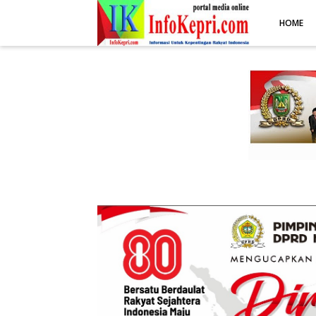
.post-body img { display: block; margin: 0 auto; max-width: 100%; 
HOME