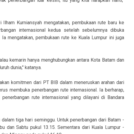
ak penerbangan luar kesini, itu yang kita harapkan nanti,"
ri Ilham Kurniansyah mengatakan, pembukaan rute baru ke
bangan internasional kedua setelah sebelumnya dibuka
 Ia mengatakan, pembukaan rute ke Kuala Lumpur ini juga
alau kemarin hanya menghubungkan antara Kota Batam dan
ruh dunia," katanya.
pakan komitmen dari PT BIB dalam meneruskan arahan dari
us membuka penerbangan rute internasional. Ia berharap,
penerbangan rute internasional yang dilayani di Bandara
ni dalam tiga hari seminggu. Untuk penerbangan dari Batam -
abu dan Sabtu pukul 13.15. Sementara dari Kuala Lumpur -