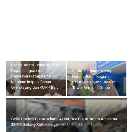
Lapas Batam Terima Kunker Deputi Imigrasi dan
Pemasyarakatan Kemenko Kumham Imipas, Bahas Overstaying
dan KUHP Baru
Bupati Bersama Wabup
Natuna Hadiri Kegiatan
Camat Singkep Selatan
Bakti Sosial yang Digelar
Luncurkan Inovasi SIP
Tower Bersama Group
HEBAT
Gelar Operasi Cukai Selama 4 Hari, Bea Cukai Batam Amankan
32.790 Batang Rokok Illegal