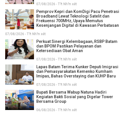
07/08/2026 - T?t Nh?n xét
Pemprov Kepri dan KomDigi Pacu Penetrasi
Broadband Lewat Teknologi Satelit dan
Frekuensi 700MHz, Upaya Memutus
Kesenjangan Digital di Kawasan Perbatasan
07/08/2026 - T?t Nh?n xét
Perkuat Sinergi Kelembagaan, RSBP Batam
dan BPOM Pastikan Pelayanan dan
Ketersediaan Obat Aman
07/08/2026 - T?t Nh?n xét
Lapas Batam Terima Kunker Deputi Imigrasi
dan Pemasyarakatan Kemenko Kumham
Imipas, Bahas Overstaying dan KUHP Baru
07/08/2026 - T?t Nh?n xét
Bupati Bersama Wabup Natuna Hadiri
Kegiatan Bakti Sosial yang Digelar Tower
Bersama Group
06/08/2026 - T?t Nh?n xét