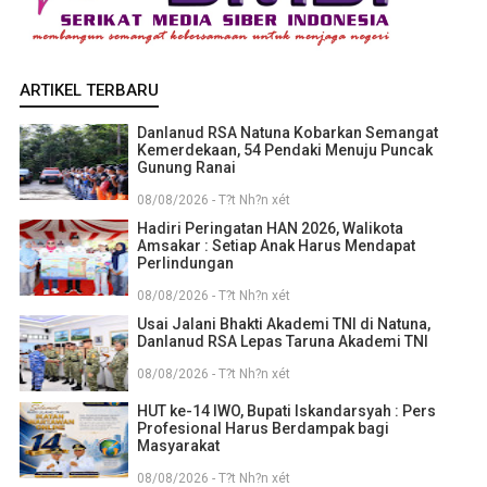
ARTIKEL TERBARU
Danlanud RSA Natuna Kobarkan Semangat
Kemerdekaan, 54 Pendaki Menuju Puncak
Gunung Ranai
08/08/2026 - T?t Nh?n xét
Hadiri Peringatan HAN 2026, Walikota
Amsakar : Setiap Anak Harus Mendapat
Perlindungan
08/08/2026 - T?t Nh?n xét
Usai Jalani Bhakti Akademi TNI di Natuna,
Danlanud RSA Lepas Taruna Akademi TNI
08/08/2026 - T?t Nh?n xét
HUT ke-14 IWO, Bupati Iskandarsyah : Pers
Profesional Harus Berdampak bagi
Masyarakat
08/08/2026 - T?t Nh?n xét