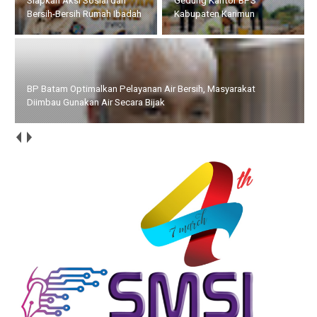
Siapkan Aksi Sosial dan
Gedung Kantor BPS
Bersih-Bersih Rumah Ibadah
Kabupaten Karimun
BP Batam Optimalkan Pelayanan Air Bersih, Masyarakat
Diimbau Gunakan Air Secara Bijak