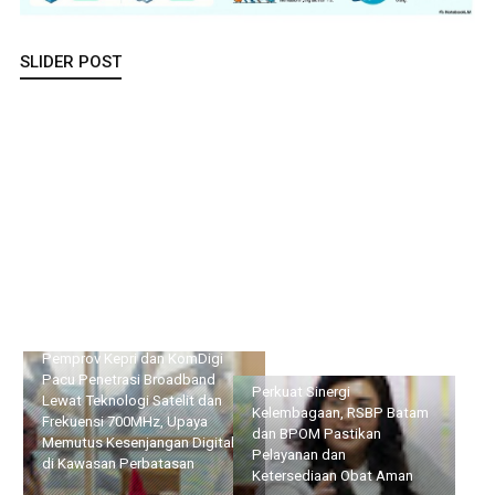
SLIDER POST
Pemprov Kepri dan KomDigi Pacu Penetrasi Broadband Lewat
Teknologi Satelit dan Frekuensi 700MHz, Upaya Memutus
Kesenjangan Digital di Kawasan Perbatasan
Perkuat Sinergi
Lapas Batam Terima Kunker
Kelembagaan, RSBP Batam
Deputi Imigrasi dan
dan BPOM Pastikan
Pemasyarakatan Kemenko
Pelayanan dan
Kumham Imipas, Bahas
Ketersediaan Obat Aman
Overstaying dan KUHP Baru