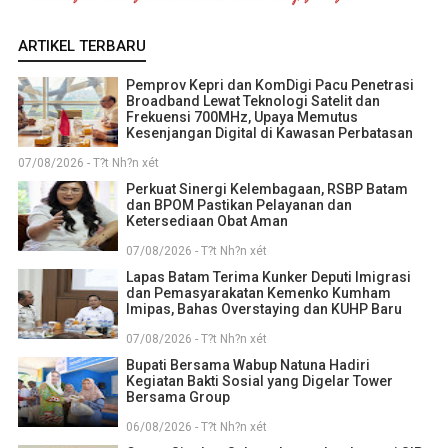
ARTIKEL TERBARU
Pemprov Kepri dan KomDigi Pacu Penetrasi
Broadband Lewat Teknologi Satelit dan
Frekuensi 700MHz, Upaya Memutus
Kesenjangan Digital di Kawasan Perbatasan
07/08/2026 - T?t Nh?n xét
Perkuat Sinergi Kelembagaan, RSBP Batam
dan BPOM Pastikan Pelayanan dan
Ketersediaan Obat Aman
07/08/2026 - T?t Nh?n xét
Lapas Batam Terima Kunker Deputi Imigrasi
dan Pemasyarakatan Kemenko Kumham
Imipas, Bahas Overstaying dan KUHP Baru
07/08/2026 - T?t Nh?n xét
Bupati Bersama Wabup Natuna Hadiri
Kegiatan Bakti Sosial yang Digelar Tower
Bersama Group
06/08/2026 - T?t Nh?n xét