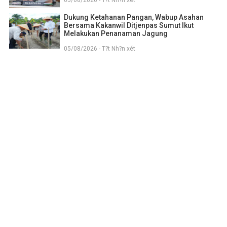
05/08/2026 - T?t Nh?n xét
Dukung Ketahanan Pangan, Wabup Asahan
Bersama Kakanwil Ditjenpas Sumut Ikut
Melakukan Penanaman Jagung
05/08/2026 - T?t Nh?n xét