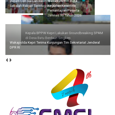
Wabup Jarmin Buka
Kepala BPPW Kepri
Kegiatan Karantina
Lakukan Groundbreaking
Pemantapan Peserta
SPAM di Desa Batu
Jamnas XII Tahun 2026
Berdaun Singkep
Wakapolda Kepri Terima Kunjungan Tim Sekretariat Jenderal
DPR RI