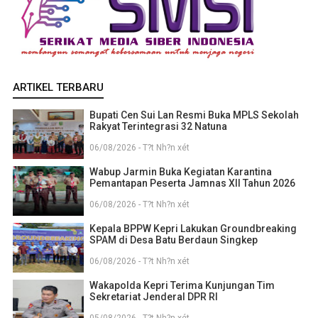
ARTIKEL TERBARU
Bupati Cen Sui Lan Resmi Buka MPLS Sekolah
Rakyat Terintegrasi 32 Natuna
06/08/2026 - T?t Nh?n xét
Wabup Jarmin Buka Kegiatan Karantina
Pemantapan Peserta Jamnas XII Tahun 2026
06/08/2026 - T?t Nh?n xét
Kepala BPPW Kepri Lakukan Groundbreaking
SPAM di Desa Batu Berdaun Singkep
06/08/2026 - T?t Nh?n xét
Wakapolda Kepri Terima Kunjungan Tim
Sekretariat Jenderal DPR RI