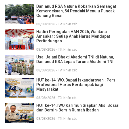
Danlanud RSA Natuna Kobarkan Semangat
Kemerdekaan, 54 Pendaki Menuju Puncak
Gunung Ranai
08/08/2026 - T?t Nh?n xét
Hadiri Peringatan HAN 2026, Walikota
Amsakar : Setiap Anak Harus Mendapat
Perlindungan
08/08/2026 - T?t Nh?n xét
Usai Jalani Bhakti Akademi TNI di Natuna,
Danlanud RSA Lepas Taruna Akademi TNI
08/08/2026 - T?t Nh?n xét
HUT ke-14 IWO, Bupati Iskandarsyah : Pers
Profesional Harus Berdampak bagi
Masyarakat
08/08/2026 - T?t Nh?n xét
HUT ke-14, IWO Karimun Siapkan Aksi Sosial
dan Bersih-Bersih Rumah Ibadah
08/08/2026 - T?t Nh?n xét