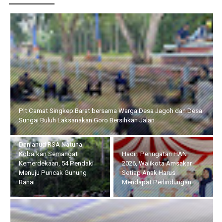
Danlanud RSA Natuna Kobarkan Semangat Kemerdekaan, 54
Pendaki Menuju Puncak Gunung Ranai
Hadiri Peringatan HAN
Usai Jalani Bhakti Akademi
2026, Walikota Amsakar :
TNI di Natuna, Danlanud
Setiap Anak Harus
RSA Lepas Taruna Akademi
Mendapat Perlindungan
TNI