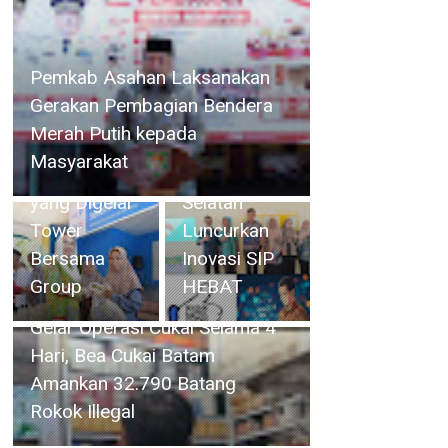
Gelar
Operasi
Bupati Bersama Wabup
Cukai
Natuna Hadiri Kegiatan Bakti
Selama 4
Sosial yang Digelar Tower
Camat
Hari, Bea
Bersama Group
Singkep
Cukai Batam
Selatan
Amankan
Luncurkan
32.790
Inovasi SIP
Batang
HEBAT
Rokok Illegal
Teknisi Perumda Tirta Mulia
Karimun Perbaiki Pipa yang
Rusak di Jalan Kampung
Harapan