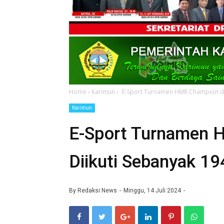
Home
›
Karimun
›
E-Sport Turnamen HMR Champion di 
Karimun
E-Sport Turnamen 
Diikuti Sebanyak 19
By
Redaksi News
Minggu, 14 Juli 2024