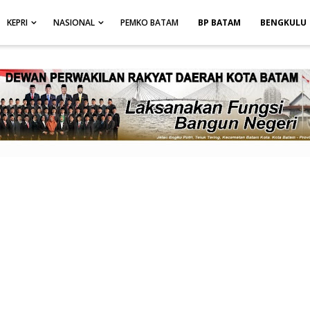
height: auto; }
-->
KEPRI
NASIONAL
PEMKO BATAM
BP BATAM
BENGKULU