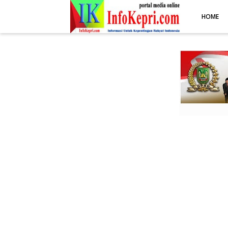
.post-body img { display: block; margin: 0 auto; max-width: 100%; 
HOME