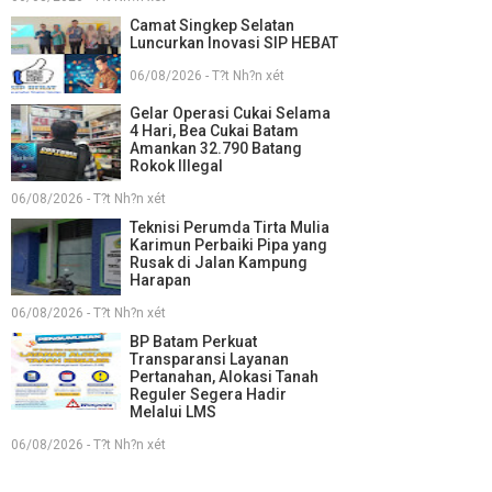
Camat Singkep Selatan
Luncurkan Inovasi SIP HEBAT
06/08/2026 - T?t Nh?n xét
Gelar Operasi Cukai Selama
4 Hari, Bea Cukai Batam
Amankan 32.790 Batang
Rokok Illegal
06/08/2026 - T?t Nh?n xét
Teknisi Perumda Tirta Mulia
Karimun Perbaiki Pipa yang
Rusak di Jalan Kampung
Harapan
06/08/2026 - T?t Nh?n xét
BP Batam Perkuat
Transparansi Layanan
Pertanahan, Alokasi Tanah
Reguler Segera Hadir
Melalui LMS
06/08/2026 - T?t Nh?n xét