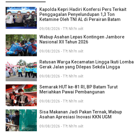
Kapolda Kepri Hadiri Konfersi Pers Terkait
Penggagalan Penyelundupan 1,3 Ton
Ketamine Oleh TNI AL di Perairan Batam
09/08/2026 - T?t Nh?n xét
Wabup Asahan Lepas Kontingen Jambore
Nasional XII Tahun 2026
09/08/2026 - T?t Nh?n xét
Ratusan Warga Kecamatan Lingga Ikuti Lomba
Gerak Jalan yang Dilepas Sekda Lingga
09/08/2026 - T?t Nh?n xét
Semarak HUT ke-81 RI, BP Batam Turut
Meriahkan Pawai Pembangunan
09/08/2026 - T?t Nh?n xét
Sisa Makanan Jadi Pakan Ternak, Wabup
Asahan Apresiasi Inovasi KKN UGM
09/08/2026 - T?t Nh?n xét