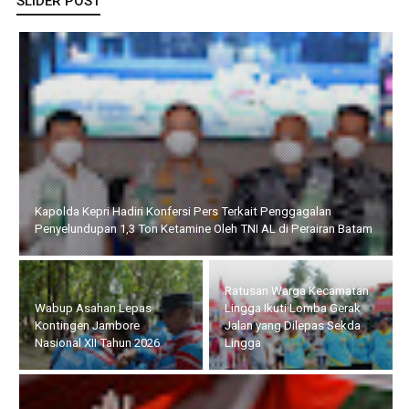
SLIDER POST
Kapolda Kepri Hadiri Konfersi Pers Terkait Penggagalan
Penyelundupan 1,3 Ton Ketamine Oleh TNI AL di Perairan Batam
Ratusan Warga Kecamatan
Wabup Asahan Lepas
Lingga Ikuti Lomba Gerak
Kontingen Jambore
Jalan yang Dilepas Sekda
Nasional XII Tahun 2026
Lingga