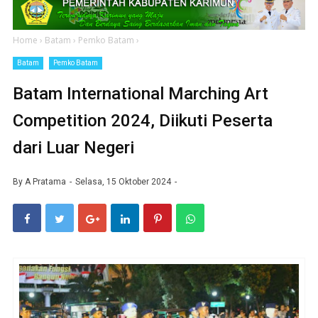
Home
›
Batam
›
Pemko Batam
›
Batam
Pemko Batam
Batam International Marching Art
Competition 2024, Diikuti Peserta
dari Luar Negeri
By
A Pratama
Selasa, 15 Oktober 2024