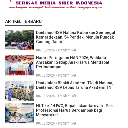
ARTIKEL TERBARU
Danlanud RSA Natuna Kobarkan Semangat
Kemerdekaan, 54 Pendaki Menuju Puncak
Gunung Ranai
08/08/2026 - T?t Nh?n xét
Hadiri Peringatan HAN 2026, Walikota
Amsakar : Setiap Anak Harus Mendapat
Perlindungan
08/08/2026 - T?t Nh?n xét
Usai Jalani Bhakti Akademi TNI di Natuna,
Danlanud RSA Lepas Taruna Akademi TNI
08/08/2026 - T?t Nh?n xét
HUT ke-14 IWO, Bupati Iskandarsyah : Pers
Profesional Harus Berdampak bagi
Masyarakat
08/08/2026 - T?t Nh?n xét