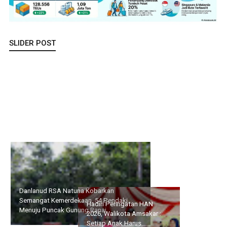
SLIDER POST
Danlanud RSA Natuna Kobarkan Semangat Kemerdekaan, 54
Pendaki Menuju Puncak Gunung Ranai
Hadiri Peringatan HAN
Usai Jalani Bhakti Akademi
2026, Walikota Amsakar :
TNI di Natuna, Danlanud
Setiap Anak Harus
RSA Lepas Taruna Akademi