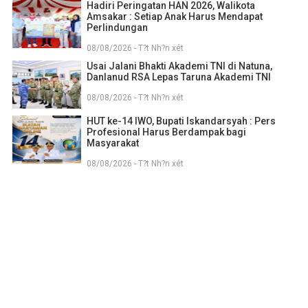
Hadiri Peringatan HAN 2026, Walikota
Amsakar : Setiap Anak Harus Mendapat
Perlindungan
08/08/2026 - T?t Nh?n xét
Usai Jalani Bhakti Akademi TNI di Natuna,
Danlanud RSA Lepas Taruna Akademi TNI
08/08/2026 - T?t Nh?n xét
HUT ke-14 IWO, Bupati Iskandarsyah : Pers
Profesional Harus Berdampak bagi
Masyarakat
08/08/2026 - T?t Nh?n xét