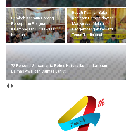
Bupati Karimun Buka
Pemkab Karimun Dorong
Kegiatan Pemberdayaan
Percepatan Penguatan
Masyarakat Melalui
Kelembagaan BP Kawasan
Pengembangan Industri
Karimun
Tenun Tradisional
72 Personel Satsamapta Polres Natuna Ikuti Latkatpuan
Dalmas Awal dan Dalmas Lanjut