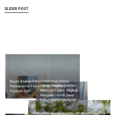
SLIDER POST
Bupati Asahan Pimpin Rakorpem Bahas Persiapan HUT ke-81 RI
dan Prioritas Program 2027
Camat Singkep Selatan
Perkuat Ketahanan Air
Minta ULP Dabo Singkep
Baku, BP Batam Gandeng
Mengaliri Listtrik Desa
Mc Dermott Tanam 400
Pulau Lalang Selama 24
Bambu Betung di
Jam
Bendungan Sei Nongsa