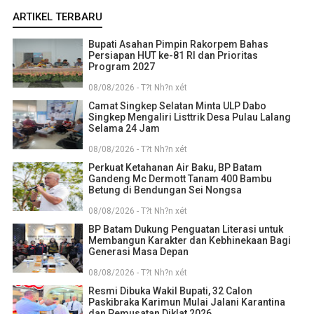
ARTIKEL TERBARU
Bupati Asahan Pimpin Rakorpem Bahas
Persiapan HUT ke-81 RI dan Prioritas
Program 2027
08/08/2026 - T?t Nh?n xét
Camat Singkep Selatan Minta ULP Dabo
Singkep Mengaliri Listtrik Desa Pulau Lalang
Selama 24 Jam
08/08/2026 - T?t Nh?n xét
Perkuat Ketahanan Air Baku, BP Batam
Gandeng Mc Dermott Tanam 400 Bambu
Betung di Bendungan Sei Nongsa
08/08/2026 - T?t Nh?n xét
BP Batam Dukung Penguatan Literasi untuk
Membangun Karakter dan Kebhinekaan Bagi
Generasi Masa Depan
08/08/2026 - T?t Nh?n xét
Resmi Dibuka Wakil Bupati, 32 Calon
Paskibraka Karimun Mulai Jalani Karantina
dan Pemusatan Diklat 2026