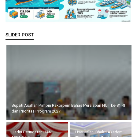
SLIDER POST
Hadiri Peringatan HAN 2026, Walikota Amsakar : Setiap Anak
Harus Mendapat Perlindungan
HUT ke-14 IWO, Bupati
Usai Jalani Bhakti Akademi
Iskandarsyah : Pers