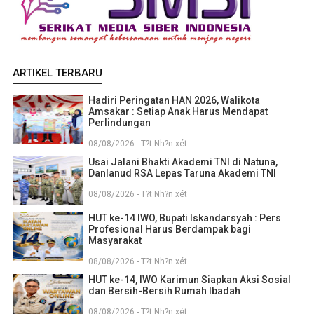
ARTIKEL TERBARU
Hadiri Peringatan HAN 2026, Walikota
Amsakar : Setiap Anak Harus Mendapat
Perlindungan
08/08/2026 - T?t Nh?n xét
Usai Jalani Bhakti Akademi TNI di Natuna,
Danlanud RSA Lepas Taruna Akademi TNI
08/08/2026 - T?t Nh?n xét
HUT ke-14 IWO, Bupati Iskandarsyah : Pers
Profesional Harus Berdampak bagi
Masyarakat
08/08/2026 - T?t Nh?n xét
HUT ke-14, IWO Karimun Siapkan Aksi Sosial
dan Bersih-Bersih Rumah Ibadah
08/08/2026 - T?t Nh?n xét