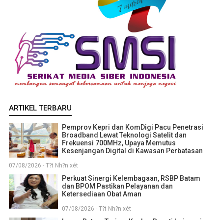
ARTIKEL TERBARU
Pemprov Kepri dan KomDigi Pacu Penetrasi
Broadband Lewat Teknologi Satelit dan
Frekuensi 700MHz, Upaya Memutus
Kesenjangan Digital di Kawasan Perbatasan
07/08/2026 - T?t Nh?n xét
Perkuat Sinergi Kelembagaan, RSBP Batam
dan BPOM Pastikan Pelayanan dan
Ketersediaan Obat Aman
07/08/2026 - T?t Nh?n xét