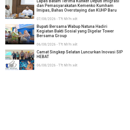
Lapas Batam Terima Kunker Deputi Imigrasi
dan Pemasyarakatan Kemenko Kumham
Imipas, Bahas Overstaying dan KUHP Baru
07/08/2026 - T?t Nh?n xét
Bupati Bersama Wabup Natuna Hadiri
Kegiatan Bakti Sosial yang Digelar Tower
Bersama Group
06/08/2026 - T?t Nh?n xét
Camat Singkep Selatan Luncurkan Inovasi SIP
HEBAT
06/08/2026 - T?t Nh?n xét