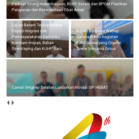
Pemasyarakatan Kemenko Kumham Imipas, Bahas Overstaying
dan KUHP Baru
Bupati Bersama Wabup
Natuna Hadiri Kegiatan
Camat Singkep Selatan
Bakti Sosial yang Digelar
Luncurkan Inovasi SIP
Tower Bersama Group
HEBAT
Gelar Operasi Cukai Selama 4 Hari, Bea Cukai Batam Amankan
32.790 Batang Rokok Illegal