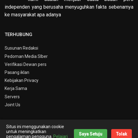
independen yang berusaha menyuguhkan fakta sebenarnya
ke masyarakat apa adanya
TERHUBUNG
Susunan Redaksi
Pedoman Media SIber
Verifikasi Dewan pers
Pasang iklan
Kebijakan Privacy
Kerja Sama
Servers
Joint Us
Situs ini menggunakan cookie
© Copyright 2019 -
Info Kepri
untuk meningkatkan
Saya Setuju
Tolak
pengalaman pengguna.
Pelajari
Theme By
Nick Desain