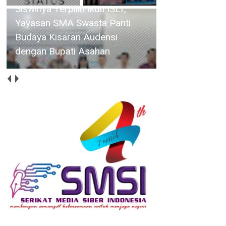
Siswinya Terpilih Ikuti ISLT,
Yayasan SMA Swasta Panti
Budaya Kisaran Audensi
dengan Bupati Asahan