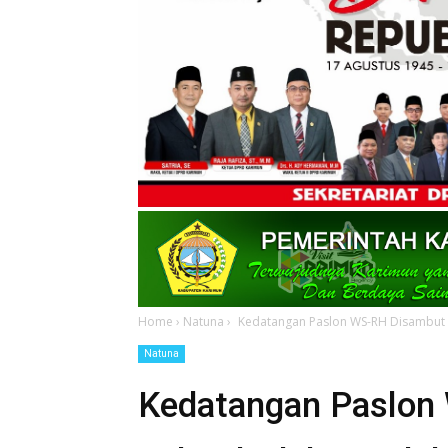
Home
›
Natuna
›
Kedatangan Paslon WS-RH Disambut M
Natuna
Kedatangan Paslon