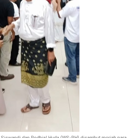
n Siswandi dan Rodhial Huda (WS-RH) disambut meriah para