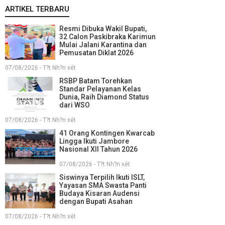
ARTIKEL TERBARU
Resmi Dibuka Wakil Bupati,
32 Calon Paskibraka Karimun
Mulai Jalani Karantina dan
Pemusatan Diklat 2026
07/08/2026 - T?t Nh?n xét
RSBP Batam Torehkan
Standar Pelayanan Kelas
Dunia, Raih Diamond Status
dari WSO
07/08/2026 - T?t Nh?n xét
41 Orang Kontingen Kwarcab
Lingga Ikuti Jambore
Nasional XII Tahun 2026
07/08/2026 - T?t Nh?n xét
Siswinya Terpilih Ikuti ISLT,
Yayasan SMA Swasta Panti
Budaya Kisaran Audensi
dengan Bupati Asahan
07/08/2026 - T?t Nh?n xét