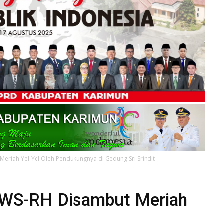
eriah Yel-Yel Oleh Pendukungnya di Gedung Sri Srindit
 WS-RH Disambut Meriah