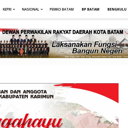
height: auto; }
-->
KEPRI
NASIONAL
PEMKO BATAM
BP BATAM
BENGKULU