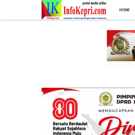
.post-body img { display: block; margin: 0 auto; max-width: 100%; 
HOME