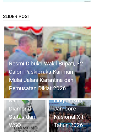
SLIDER POST
RSBP Batam
Resmi Dibuka Wakil Bupati, 32
Torehkan
Calon Paskibraka Karimun
Standar
41 Orang
Mulai Jalani Karantina dan
Pelayanan
Kontingen
Pemusatan Diklat 2026
Kelas Dunia,
Kwarcab
Raih
Lingga Ikuti
Diamond
Jambore
Status dari
Nasional XII
WSO
Tahun 2026