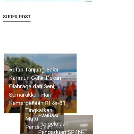
SLIDER POST
Revitalisasi
Pemkab
Rutan Tanjung Balai Karimun
107 Sekolah
Natuna
Gelar Pekan Olahraga dan Seni,
Dimulai
Gelar Rapat
Semarakkan Hari
Tahun 2026,
Monitoring
Kemerdekaan RI ke-81
Disdik Kepri
dan Evaluasi
Fokus
Pengelolaan
Tingkatkan
Pengaduan
Mutu
SP4N-
Pendidikan
LAPOR