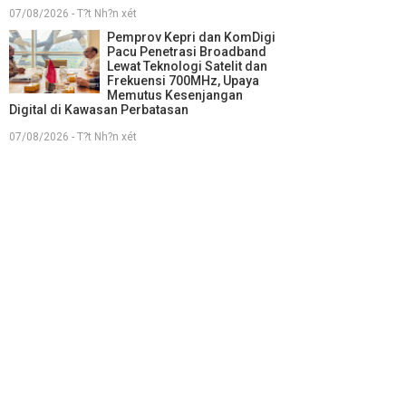
07/08/2026 - T?t Nh?n xét
Pemprov Kepri dan KomDigi
Pacu Penetrasi Broadband
Lewat Teknologi Satelit dan
Frekuensi 700MHz, Upaya
Memutus Kesenjangan
Digital di Kawasan Perbatasan
07/08/2026 - T?t Nh?n xét