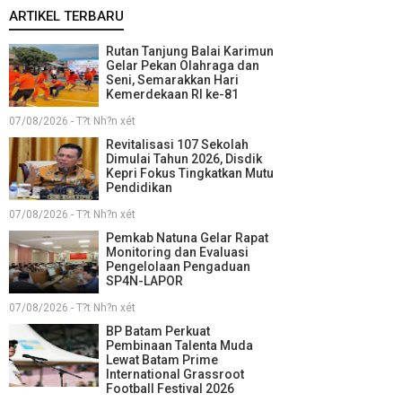
ARTIKEL TERBARU
Rutan Tanjung Balai Karimun
Gelar Pekan Olahraga dan
Seni, Semarakkan Hari
Kemerdekaan RI ke-81
07/08/2026 - T?t Nh?n xét
Revitalisasi 107 Sekolah
Dimulai Tahun 2026, Disdik
Kepri Fokus Tingkatkan Mutu
Pendidikan
07/08/2026 - T?t Nh?n xét
Pemkab Natuna Gelar Rapat
Monitoring dan Evaluasi
Pengelolaan Pengaduan
SP4N-LAPOR
07/08/2026 - T?t Nh?n xét
BP Batam Perkuat
Pembinaan Talenta Muda
Lewat Batam Prime
International Grassroot
Football Festival 2026