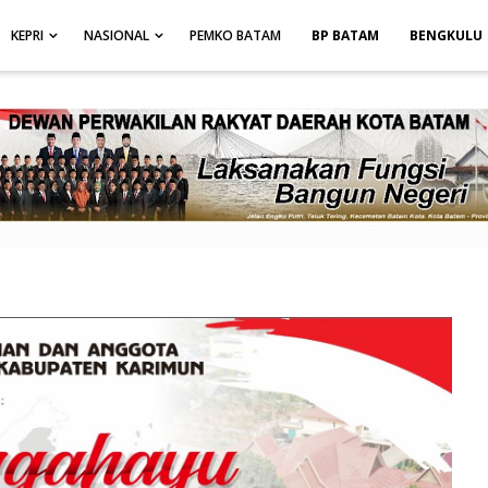
height: auto; }
-->
KEPRI
NASIONAL
PEMKO BATAM
BP BATAM
BENGKULU