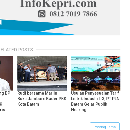
RELATED POSTS
ng BP
Rudi bersama Marlin
Usulan Penyesuaian Tarif
Buka Jambore Kader PKK
Listrik Industri I-3, PT PLN
K
Kota Batam
Batam Gelar Publik
ris
Hearing
Posting Lama