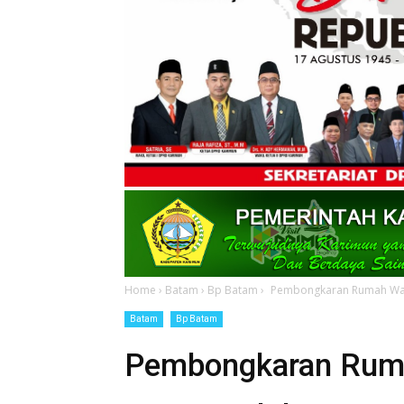
Home
›
Batam
›
Bp Batam
›
Pembongkaran Rumah Warg
Batam
Bp Batam
Pembongkaran Rum