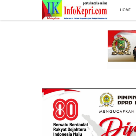
.post-body img { display: block; margin: 0 auto; max-width: 100%; 
HOME