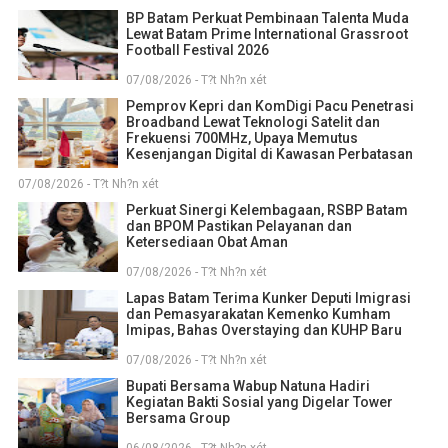
BP Batam Perkuat Pembinaan Talenta Muda
Lewat Batam Prime International Grassroot
Football Festival 2026
07/08/2026 - T?t Nh?n xét
Pemprov Kepri dan KomDigi Pacu Penetrasi
Broadband Lewat Teknologi Satelit dan
Frekuensi 700MHz, Upaya Memutus
Kesenjangan Digital di Kawasan Perbatasan
07/08/2026 - T?t Nh?n xét
Perkuat Sinergi Kelembagaan, RSBP Batam
dan BPOM Pastikan Pelayanan dan
Ketersediaan Obat Aman
07/08/2026 - T?t Nh?n xét
Lapas Batam Terima Kunker Deputi Imigrasi
dan Pemasyarakatan Kemenko Kumham
Imipas, Bahas Overstaying dan KUHP Baru
07/08/2026 - T?t Nh?n xét
Bupati Bersama Wabup Natuna Hadiri
Kegiatan Bakti Sosial yang Digelar Tower
Bersama Group