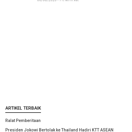
06/08/2026 - T?t Nh?n xét
ARTIKEL TERBAIK
Ralat Pemberitaan
Presiden Jokowi Bertolak ke Thailand Hadiri KTT ASEAN