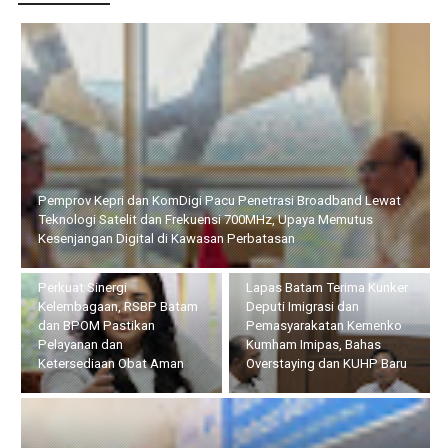
Pemprov Kepri dan KomDigi Pacu Penetrasi Broadband Lewat
Teknologi Satelit dan Frekuensi 700MHz, Upaya Memutus
Kesenjangan Digital di Kawasan Perbatasan
Perkuat Sinergi
Lapas Batam Terima Kunker
Kelembagaan, RSBP Batam
Deputi Imigrasi dan
dan BPOM Pastikan
Pemasyarakatan Kemenko
Pelayanan dan
Kumham Imipas, Bahas
Ketersediaan Obat Aman
Overstaying dan KUHP Baru