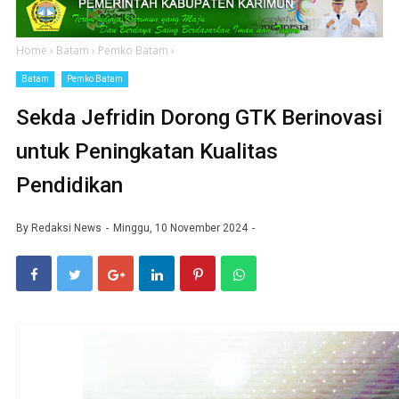
Home
›
Batam
›
Pemko Batam
›
Batam
Pemko Batam
Sekda Jefridin Dorong GTK Berinovasi
untuk Peningkatan Kualitas
Pendidikan
By
Redaksi News
Minggu, 10 November 2024