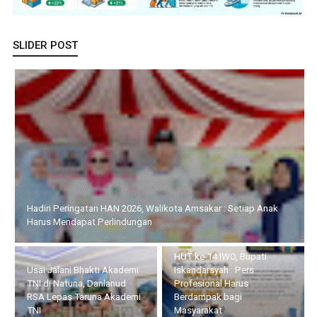
SLIDER POST
Hadiri Peringatan HAN 2026, Walikota Amsakar : Setiap Anak
Harus Mendapat Perlindungan
HUT ke-14 IWO, Bupati
Usai Jalani Bhakti Akademi
Iskandarsyah : Pers
TNI di Natuna, Danlanud
Profesional Harus
RSA Lepas Taruna Akademi
Berdampak bagi
TNI
Masyarakat