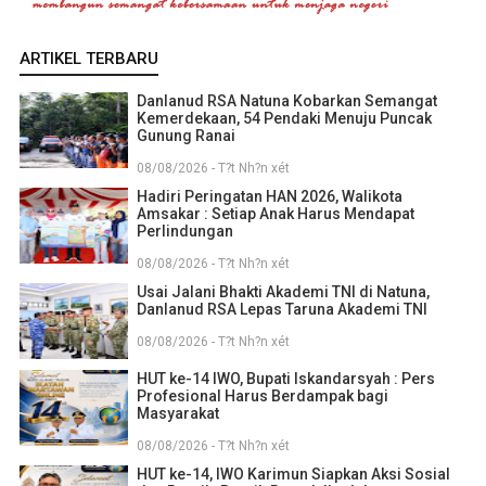
ARTIKEL TERBARU
Danlanud RSA Natuna Kobarkan Semangat
Kemerdekaan, 54 Pendaki Menuju Puncak
Gunung Ranai
08/08/2026 - T?t Nh?n xét
Hadiri Peringatan HAN 2026, Walikota
Amsakar : Setiap Anak Harus Mendapat
Perlindungan
08/08/2026 - T?t Nh?n xét
Usai Jalani Bhakti Akademi TNI di Natuna,
Danlanud RSA Lepas Taruna Akademi TNI
08/08/2026 - T?t Nh?n xét
HUT ke-14 IWO, Bupati Iskandarsyah : Pers
Profesional Harus Berdampak bagi
Masyarakat
08/08/2026 - T?t Nh?n xét
HUT ke-14, IWO Karimun Siapkan Aksi Sosial