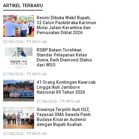
ARTIKEL TERBARU
Resmi Dibuka Wakil Bupati,
32 Calon Paskibraka Karimun
Mulai Jalani Karantina dan
Pemusatan Diklat 2026
07/08/2026 - T?t Nh?n xét
RSBP Batam Torehkan
Standar Pelayanan Kelas
Dunia, Raih Diamond Status
dari WSO
07/08/2026 - T?t Nh?n xét
41 Orang Kontingen Kwarcab
Lingga Ikuti Jambore
Nasional XII Tahun 2026
07/08/2026 - T?t Nh?n xét
Siswinya Terpilih Ikuti ISLT,
Yayasan SMA Swasta Panti
Budaya Kisaran Audensi
dengan Bupati Asahan
07/08/2026 - T?t Nh?n xét