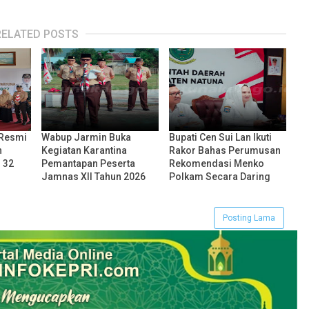
RELATED POSTS
 Resmi
Wabup Jarmin Buka
Bupati Cen Sui Lan Ikuti
h
Kegiatan Karantina
Rakor Bahas Perumusan
i 32
Pemantapan Peserta
Rekomendasi Menko
Jamnas XII Tahun 2026
Polkam Secara Daring
Posting Lama