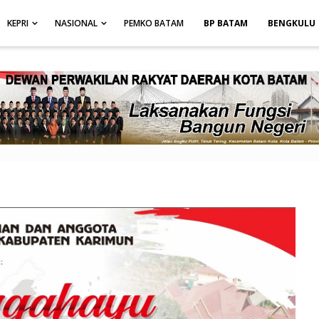
height: auto; }
-->
KEPRI
NASIONAL
PEMKO BATAM
BP BATAM
BENGKULU