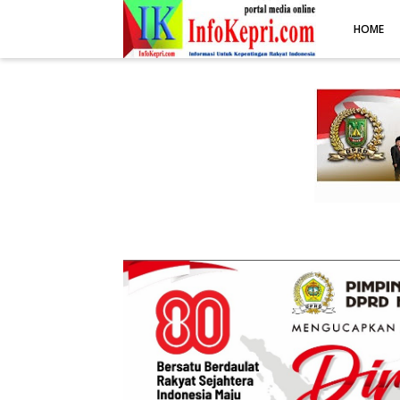
.post-body img { display: block; margin: 0 auto; max-width: 100%; 
HOME