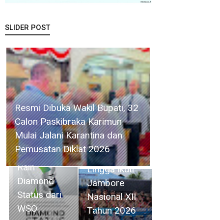
SLIDER POST
RSBP Batam
Resmi Dibuka Wakil Bupati, 32
Torehkan
Calon Paskibraka Karimun
Standar
41 Orang
Mulai Jalani Karantina dan
Pelayanan
Kontingen
Pemusatan Diklat 2026
Kelas Dunia,
Kwarcab
Raih
Lingga Ikuti
Diamond
Jambore
Status dari
Nasional XII
WSO
Tahun 2026