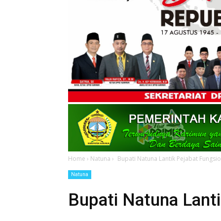
Home
›
Natuna
›
Bupati Natuna Lantik Pejabat Fungsi
Natuna
Bupati Natuna Lanti