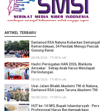
ARTIKEL TERBARU
Danlanud RSA Natuna Kobarkan Semangat
Kemerdekaan, 54 Pendaki Menuju Puncak
Gunung Ranai
08/08/2026 - T?t Nh?n xét
Hadiri Peringatan HAN 2026, Walikota
Amsakar : Setiap Anak Harus Mendapat
Perlindungan
08/08/2026 - T?t Nh?n xét
Usai Jalani Bhakti Akademi TNI di Natuna,
Danlanud RSA Lepas Taruna Akademi TNI
08/08/2026 - T?t Nh?n xét
HUT ke-14 IWO, Bupati Iskandarsyah : Pers
Profesional Harus Berdampak bagi