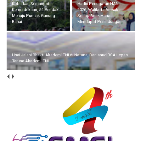
Hadiri Peringatan HAN
Usai Jalani Bhakti Akademi
2026, Walikota Amsakar :
TNI di Natuna, Danlanud
Setiap Anak Harus
RSA Lepas Taruna Akademi
Mendapat Perlindungan
TNI
HUT ke-14 IWO, Bupati Iskandarsyah : Pers Profesional Harus
Berdampak bagi Masyarakat