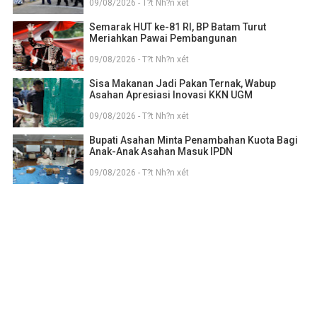
09/08/2026 - T?t Nh?n xét
Semarak HUT ke-81 RI, BP Batam Turut
Meriahkan Pawai Pembangunan
09/08/2026 - T?t Nh?n xét
Sisa Makanan Jadi Pakan Ternak, Wabup
Asahan Apresiasi Inovasi KKN UGM
09/08/2026 - T?t Nh?n xét
Bupati Asahan Minta Penambahan Kuota Bagi
Anak-Anak Asahan Masuk IPDN
09/08/2026 - T?t Nh?n xét