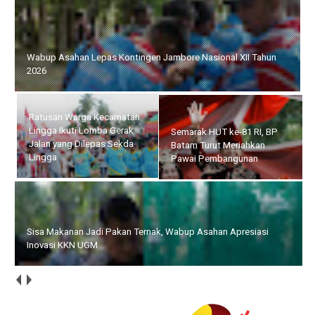
Wabup Asahan Lepas Kontingen Jambore Nasional XII Tahun
2026
Ratusan Warga Kecamatan
Lingga Ikuti Lomba Gerak
Semarak HUT ke-81 RI, BP
Jalan yang Dilepas Sekda
Batam Turut Meriahkan
Lingga
Pawai Pembangunan
Sisa Makanan Jadi Pakan Ternak, Wabup Asahan Apresiasi
Inovasi KKN UGM