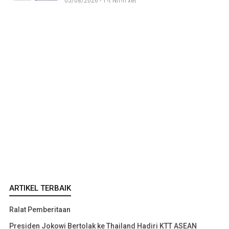
05/08/2026 - T?t Nh?n xét
ARTIKEL TERBAIK
Ralat Pemberitaan
Presiden Jokowi Bertolak ke Thailand Hadiri KTT ASEAN