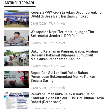
ARTIKEL TERBARU
Kepala BPPW Kepri Lakukan Groundbreaking
SPAM di Desa Batu Berdaun Singkep
06/08/2026 - T?t Nh?n xét
Wakapolda Kepri Terima Kunjungan Tim
Sekretariat Jenderal DPR RI
05/08/2026 - T?t Nh?n xét
Dukung Ketahanan Pangan, Wabup Asahan
Bersama Kakanwil Ditjenpas Sumut Ikut
Melakukan Penanaman Jagung
05/08/2026 - T?t Nh?n xét
Bupati Cen Sui Lan Ikuti Rakor Bahas
Perumusan Rekomendasi Menko Polkam
Secara Daring
05/08/2026 - T?t Nh?n xét
Pemkab Bintan Buka Seleksi Bakal Calon
Komisaris dan Direktur BUMD PT. Bintan Karya
Bahari (Perseroda)