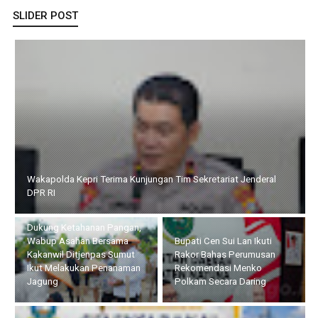
SLIDER POST
Wakapolda Kepri Terima Kunjungan Tim Sekretariat Jenderal
DPR RI
Dukung Ketahanan Pangan,
Wabup Asahan Bersama
Bupati Cen Sui Lan Ikuti
Kakanwil Ditjenpas Sumut
Rakor Bahas Perumusan
Ikut Melakukan Penanaman
Rekomendasi Menko
Jagung
Polkam Secara Daring