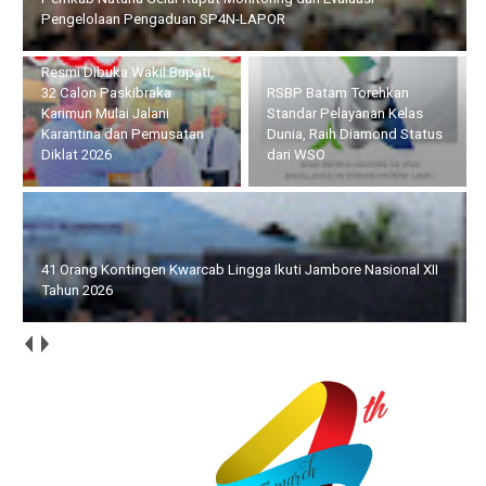
Jalani Karantina dan Pemusatan Diklat 2026
RSBP Batam Torehkan
41 Orang Kontingen
Standar Pelayanan Kelas
Kwarcab Lingga Ikuti
Dunia, Raih Diamond Status
Jambore Nasional XII Tahun
dari WSO
2026
Siswinya Terpilih Ikuti ISLT, Yayasan SMA Swasta Panti Budaya
Kisaran Audensi dengan Bupati Asahan