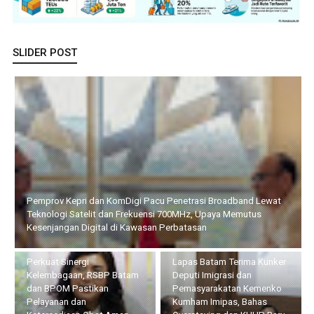
SLIDER POST
Pemprov Kepri dan KomDigi Pacu Penetrasi Broadband Lewat
Teknologi Satelit dan Frekuensi 700MHz, Upaya Memutus
Kesenjangan Digital di Kawasan Perbatasan
Perkuat Sinergi
Lapas Batam Terima Kunker
Kelembagaan, RSBP Batam
Deputi Imigrasi dan
dan BPOM Pastikan
Pemasyarakatan Kemenko
Pelayanan dan
Kumham Imipas, Bahas