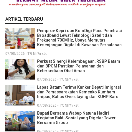
ARTIKEL TERBARU
Pemprov Kepri dan KomDigi Pacu Penetrasi
Broadband Lewat Teknologi Satelit dan
Frekuensi 700MHz, Upaya Memutus
Kesenjangan Digital di Kawasan Perbatasan
07/08/2026 - T?t Nh?n xét
Perkuat Sinergi Kelembagaan, RSBP Batam
dan BPOM Pastikan Pelayanan dan
Ketersediaan Obat Aman
07/08/2026 - T?t Nh?n xét
Lapas Batam Terima Kunker Deputi Imigrasi
dan Pemasyarakatan Kemenko Kumham
Imipas, Bahas Overstaying dan KUHP Baru
07/08/2026 - T?t Nh?n xét
Bupati Bersama Wabup Natuna Hadiri
Kegiatan Bakti Sosial yang Digelar Tower
Bersama Group
06/08/2026 - T?t Nh?n xét