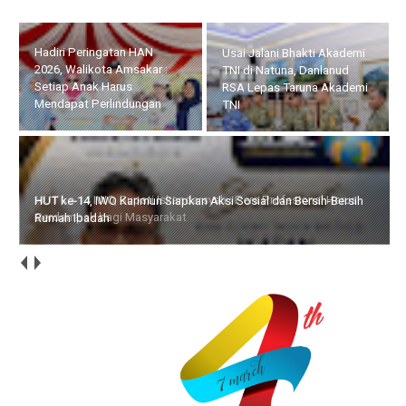
HUT ke-14 IWO, Bupati
Usai Jalani Bhakti Akademi
Iskandarsyah : Pers
TNI di Natuna, Danlanud
Profesional Harus
RSA Lepas Taruna Akademi
Berdampak bagi
TNI
Masyarakat
HUT ke-14, IWO Karimun Siapkan Aksi Sosial dan Bersih-Bersih
Rumah Ibadah