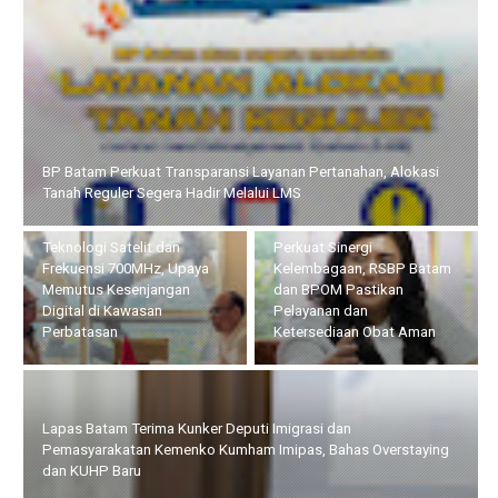
Pemprov Kepri dan KomDigi Pacu Penetrasi Broadband Lewat
Teknologi Satelit dan Frekuensi 700MHz, Upaya Memutus
Kesenjangan Digital di Kawasan Perbatasan
Perkuat Sinergi
Lapas Batam Terima Kunker
Kelembagaan, RSBP Batam
Deputi Imigrasi dan
dan BPOM Pastikan
Pemasyarakatan Kemenko
Pelayanan dan
Kumham Imipas, Bahas
Ketersediaan Obat Aman
Overstaying dan KUHP Baru
Bupati Bersama Wabup Natuna Hadiri Kegiatan Bakti Sosial
yang Digelar Tower Bersama Group