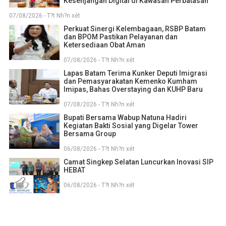
Kesenjangan Digital di Kawasan Perbatasan
07/08/2026 - T?t Nh?n xét
Perkuat Sinergi Kelembagaan, RSBP Batam
dan BPOM Pastikan Pelayanan dan
Ketersediaan Obat Aman
07/08/2026 - T?t Nh?n xét
Lapas Batam Terima Kunker Deputi Imigrasi
dan Pemasyarakatan Kemenko Kumham
Imipas, Bahas Overstaying dan KUHP Baru
07/08/2026 - T?t Nh?n xét
Bupati Bersama Wabup Natuna Hadiri
Kegiatan Bakti Sosial yang Digelar Tower
Bersama Group
06/08/2026 - T?t Nh?n xét
Camat Singkep Selatan Luncurkan Inovasi SIP
HEBAT
06/08/2026 - T?t Nh?n xét