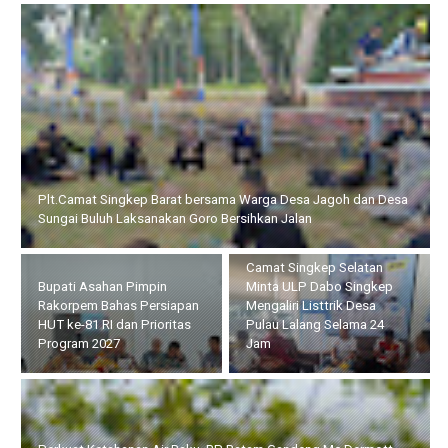
Bupati Asahan Pimpin Rakorpem Bahas Persiapan HUT ke-81 RI
dan Prioritas Program 2027
Camat Singkep Selatan
Perkuat Ketahanan Air
Minta ULP Dabo Singkep
Baku, BP Batam Gandeng
Mengaliri Listtrik Desa
Mc Dermott Tanam 400
Pulau Lalang Selama 24
Bambu Betung di
Jam
Bendungan Sei Nongsa