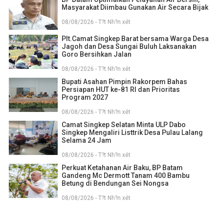
Masyarakat Diimbau Gunakan Air Secara Bijak
08/08/2026 - T?t Nh?n xét
Plt.Camat Singkep Barat bersama Warga Desa
Jagoh dan Desa Sungai Buluh Laksanakan
Goro Bersihkan Jalan
08/08/2026 - T?t Nh?n xét
Bupati Asahan Pimpin Rakorpem Bahas
Persiapan HUT ke-81 RI dan Prioritas
Program 2027
08/08/2026 - T?t Nh?n xét
Camat Singkep Selatan Minta ULP Dabo
Singkep Mengaliri Listtrik Desa Pulau Lalang
Selama 24 Jam
08/08/2026 - T?t Nh?n xét
Perkuat Ketahanan Air Baku, BP Batam
Gandeng Mc Dermott Tanam 400 Bambu
Betung di Bendungan Sei Nongsa
08/08/2026 - T?t Nh?n xét