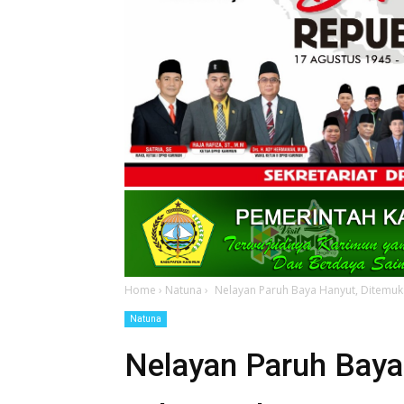
Home
›
Natuna
›
Nelayan Paruh Baya Hanyut, Ditemuk
Natuna
Nelayan Paruh Baya