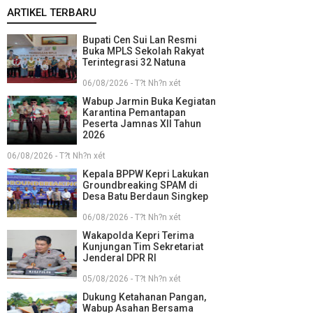
ARTIKEL TERBARU
Bupati Cen Sui Lan Resmi
Buka MPLS Sekolah Rakyat
Terintegrasi 32 Natuna
06/08/2026 - T?t Nh?n xét
Wabup Jarmin Buka Kegiatan
Karantina Pemantapan
Peserta Jamnas XII Tahun
2026
06/08/2026 - T?t Nh?n xét
Kepala BPPW Kepri Lakukan
Groundbreaking SPAM di
Desa Batu Berdaun Singkep
06/08/2026 - T?t Nh?n xét
Wakapolda Kepri Terima
Kunjungan Tim Sekretariat
Jenderal DPR RI
05/08/2026 - T?t Nh?n xét
Dukung Ketahanan Pangan,
Wabup Asahan Bersama