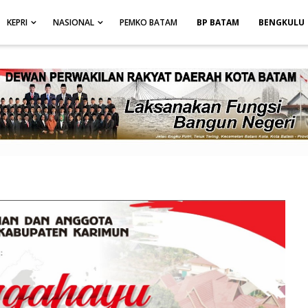
height: auto; }
-->
KEPRI
NASIONAL
PEMKO BATAM
BP BATAM
BENGKULU