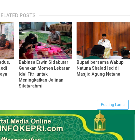
RELATED POSTS
adus,
Babinsa Erwin Sidabutar
Bupati bersama Wabup
aedi
Gunakan Momen Lebaran
Natuna Shalad Ied di
haya
Idul Fitri untuk
Masjid Agung Natuna
Meningkatkan Jalinan
Silaturahmi
Posting Lama