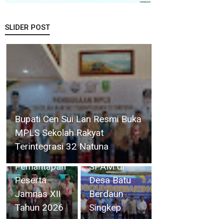
SLIDER POST
Wabup
Kepala
Bupati Cen Sui Lan Resmi Buka
Jarmin Buka
BPPW Kepri
MPLS Sekolah Rakyat
Kegiatan
Lakukan
Terintegrasi 32 Natuna
Karantina
Groundbreaking
Pemantapan
SPAM di
Peserta
Desa Batu
Jamnas XII
Berdaun
Tahun 2026
Singkep