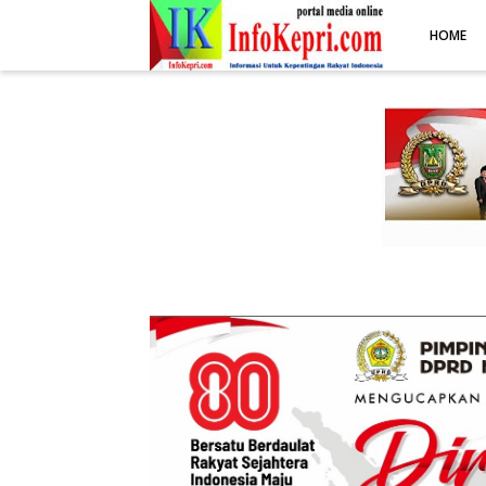
.post-body img { display: block; margin: 0 auto; max-width: 100%; 
HOME