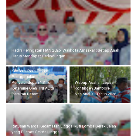
Kapolda Kepri Hadiri Konfersi Pers Terkait Penggagalan
Penyelundupan 1,3 Ton Ketamine Oleh TNI AL di Perairan Batam
Ratusan Warga Kecamatan
Wabup Asahan Lepas
Lingga Ikuti Lomba Gerak
Kontingen Jambore
Jalan yang Dilepas Sekda
Nasional XII Tahun 2026
Lingga
Semarak HUT ke-81 RI, BP Batam Turut Meriahkan Pawai
Pembangunan