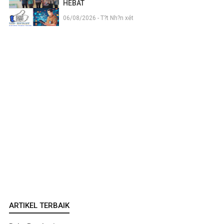
HEBAT
06/08/2026 - T?t Nh?n xét
ARTIKEL TERBAIK