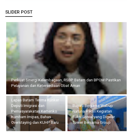
SLIDER POST
Perkuat Sinergi Kelembagaan, RSBP Batam dan BPOM Pastikan
Pelayanan dan Ketersediaan Obat Aman
Lapas Batam Terima Kunker
Deputi Imigrasi dan
Bupati Bersama Wabup
Pemasyarakatan Kemenko
Natuna Hadiri Kegiatan
Kumham Imipas, Bahas
Bakti Sosial yang Digelar
Overstaying dan KUHP Baru
Tower Bersama Group