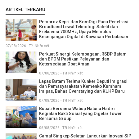
ARTIKEL TERBARU
Pemprov Kepri dan KomDigi Pacu Penetrasi
Broadband Lewat Teknologi Satelit dan
Frekuensi 700MHz, Upaya Memutus
Kesenjangan Digital di Kawasan Perbatasan
07/08/2026 - T?t Nh?n xét
Perkuat Sinergi Kelembagaan, RSBP Batam
dan BPOM Pastikan Pelayanan dan
Ketersediaan Obat Aman
07/08/2026 - T?t Nh?n xét
Lapas Batam Terima Kunker Deputi Imigrasi
dan Pemasyarakatan Kemenko Kumham
Imipas, Bahas Overstaying dan KUHP Baru
07/08/2026 - T?t Nh?n xét
Bupati Bersama Wabup Natuna Hadiri
Kegiatan Bakti Sosial yang Digelar Tower
Bersama Group
06/08/2026 - T?t Nh?n xét
Camat Singkep Selatan Luncurkan Inovasi SIP