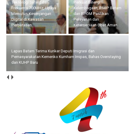
Perkuat Sinergi
Lapas Batam Terima Kunker
Kelembagaan, RSBP Batam
Deputi Imigrasi dan
dan BPOM Pastikan
Pemasyarakatan Kemenko
Pelayanan dan
Kumham Imipas, Bahas
Ketersediaan Obat Aman
Overstaying dan KUHP Baru
Bupati Bersama Wabup Natuna Hadiri Kegiatan Bakti Sosial
yang Digelar Tower Bersama Group