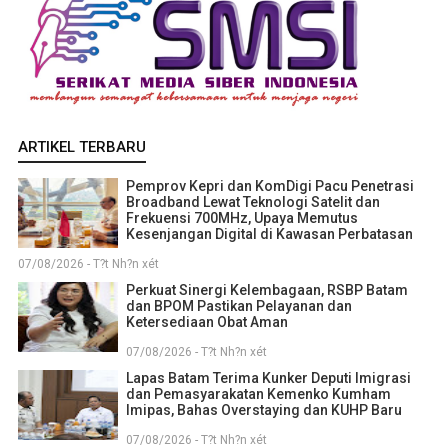
ARTIKEL TERBARU
Pemprov Kepri dan KomDigi Pacu Penetrasi
Broadband Lewat Teknologi Satelit dan
Frekuensi 700MHz, Upaya Memutus
Kesenjangan Digital di Kawasan Perbatasan
07/08/2026 - T?t Nh?n xét
Perkuat Sinergi Kelembagaan, RSBP Batam
dan BPOM Pastikan Pelayanan dan
Ketersediaan Obat Aman
07/08/2026 - T?t Nh?n xét
Lapas Batam Terima Kunker Deputi Imigrasi
dan Pemasyarakatan Kemenko Kumham
Imipas, Bahas Overstaying dan KUHP Baru
07/08/2026 - T?t Nh?n xét