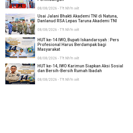
08/08/2026 - T?t Nh?n xét
Usai Jalani Bhakti Akademi TNI di Natuna,
Danlanud RSA Lepas Taruna Akademi TNI
08/08/2026 - T?t Nh?n xét
HUT ke-14 IWO, Bupati Iskandarsyah : Pers
Profesional Harus Berdampak bagi
Masyarakat
08/08/2026 - T?t Nh?n xét
HUT ke-14, IWO Karimun Siapkan Aksi Sosial
dan Bersih-Bersih Rumah Ibadah
08/08/2026 - T?t Nh?n xét