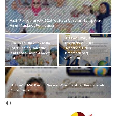
Hadiri Peringatan HAN 2026, Walikota Amsakar : Setiap Anak
Harus Mendapat Perlindungan
HUT ke-14 IWO, Bupati
Usai Jalani Bhakti Akademi
Iskandarsyah : Pers
TNI di Natuna, Danlanud
Profesional Harus
RSA Lepas Taruna Akademi
Berdampak bagi
TNI
Masyarakat
HUT ke-14, IWO Karimun Siapkan Aksi Sosial dan Bersih-Bersih
Rumah Ibadah