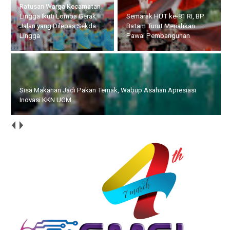
Ratusan Warga Kecamatan
Lingga Ikuti Lomba Gerak
Semarak HUT ke-81 RI, BP
Jalan yang Dilepas Sekda
Batam Turut Meriahkan
Lingga
Pawai Pembangunan
Sisa Makanan Jadi Pakan Ternak, Wabup Asahan Apresiasi
Inovasi KKN UGM