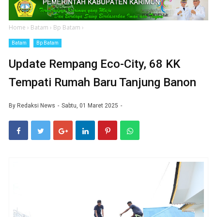
Home
›
Batam
›
Bp Batam
›
Batam
Bp Batam
Update Rempang Eco-City, 68 KK
Tempati Rumah Baru Tanjung Banon
By
Redaksi News
Sabtu, 01 Maret 2025