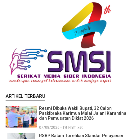
ARTIKEL TERBARU
Resmi Dibuka Wakil Bupati, 32 Calon
Paskibraka Karimun Mulai Jalani Karantina
dan Pemusatan Diklat 2026
07/08/2026 - T?t Nh?n xét
RSBP Batam Torehkan Standar Pelayanan