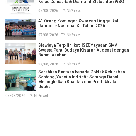
Kelas Dunia, Raih Diamond Status dari WSO
07/08/2026 - T?t Nh?n xét
41 Orang Kontingen Kwarcab Lingga Ikuti
Jambore Nasional XII Tahun 2026
07/08/2026 - T?t Nh?n xét
Siswinya Terpilih Ikuti ISLT, Yayasan SMA
Swasta Panti Budaya Kisaran Audensi dengan
Bupati Asahan
07/08/2026 - T?t Nh?n xét
Serahkan Bantuan kepada Poklak Kelurahan
Sentang, Yusnila Indriati : Semoga Dapat
Meningkatkan Kualitas dan Produktivitas
Usaha
07/08/2026 - T?t Nh?n xét