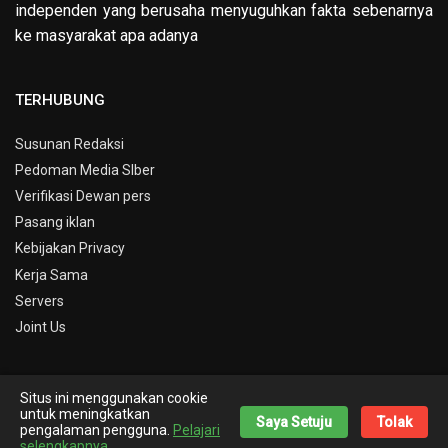
independen yang berusaha menyuguhkan fakta sebenarnya
ke masyarakat apa adanya
TERHUBUNG
Susunan Redaksi
Pedoman Media SIber
Verifikasi Dewan pers
Pasang iklan
Kebijakan Privacy
Kerja Sama
Servers
Joint Us
Situs ini menggunakan cookie
© Copyright 2019 -
Info Kepri
untuk meningkatkan
Saya Setuju
Tolak
pengalaman pengguna.
Pelajari
Theme By
Nick Desain
selengkapnya