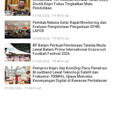
Disdik Kepri Fokus Tingkatkan Mutu
Pendidikan
07/08/2026 - T?t Nh?n xét
Pemkab Natuna Gelar Rapat Monitoring dan
Evaluasi Pengelolaan Pengaduan SP4N-
LAPOR
07/08/2026 - T?t Nh?n xét
BP Batam Perkuat Pembinaan Talenta Muda
Lewat Batam Prime International Grassroot
Football Festival 2026
07/08/2026 - T?t Nh?n xét
Pemprov Kepri dan KomDigi Pacu Penetrasi
Broadband Lewat Teknologi Satelit dan
Frekuensi 700MHz, Upaya Memutus
Kesenjangan Digital di Kawasan Perbatasan
07/08/2026 - T?t Nh?n xét