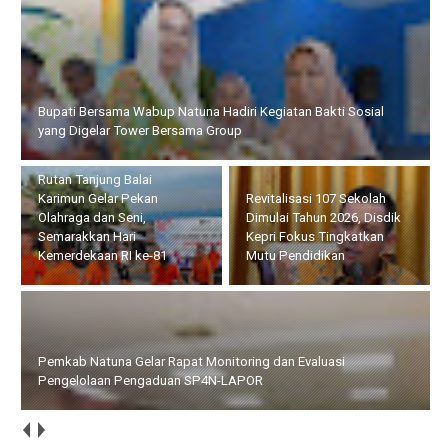
Rutan Tanjung Balai Karimun Gelar Pekan Olahraga dan Seni,
Semarakkan Hari Kemerdekaan RI ke-81
Revitalisasi 107 Sekolah
Pemkab Natuna Gelar
Dimulai Tahun 2026, Disdik
Rapat Monitoring dan
Kepri Fokus Tingkatkan
Evaluasi Pengelolaan
Mutu Pendidikan
Pengaduan SP4N-LAPOR
BP Batam Perkuat Pembinaan Talenta Muda Lewat Batam
Prime International Grassroot Football Festival 2026