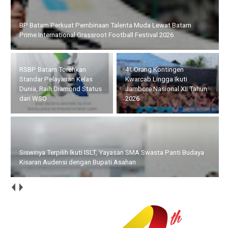
RSBP Batam Torehkan Standar Pelayanan Kelas Dunia, Raih
Diamond Status dari WSO
41 Orang Kontingen
Siswinya Terpilih Ikuti ISLT,
Kwarcab Lingga Ikuti
Yayasan SMA Swasta Panti
Jambore Nasional XII Tahun
Budaya Kisaran Audensi
2026
dengan Bupati Asahan
Serahkan Bantuan kepada Poklak Kelurahan Sentang, Yusnila
Indriati : Semoga Dapat Meningkatkan Kualitas dan
Produktivitas Usaha