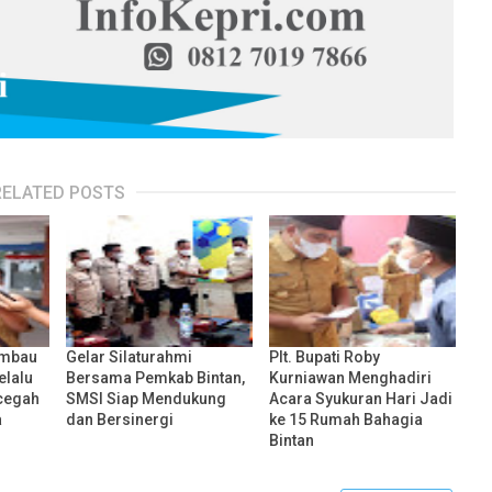
RELATED POSTS
Himbau
Gelar Silaturahmi
Plt. Bupati Roby
elalu
Bersama Pemkab Bintan,
Kurniawan Menghadiri
cegah
SMSI Siap Mendukung
Acara Syukuran Hari Jadi
a
dan Bersinergi
ke 15 Rumah Bahagia
Bintan