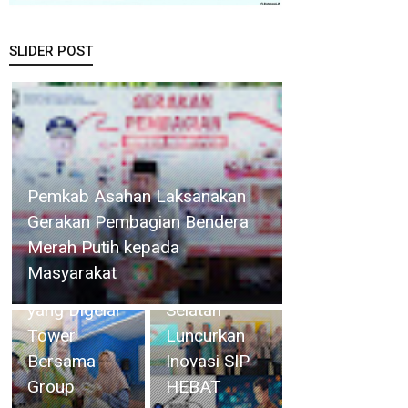
SLIDER POST
Gelar
Operasi
Bupati Bersama Wabup
Cukai
Natuna Hadiri Kegiatan Bakti
Selama 4
Sosial yang Digelar Tower
Camat
Hari, Bea
Bersama Group
Singkep
Cukai Batam
Selatan
Amankan
Luncurkan
32.790
Inovasi SIP
Batang
HEBAT
Rokok Illegal