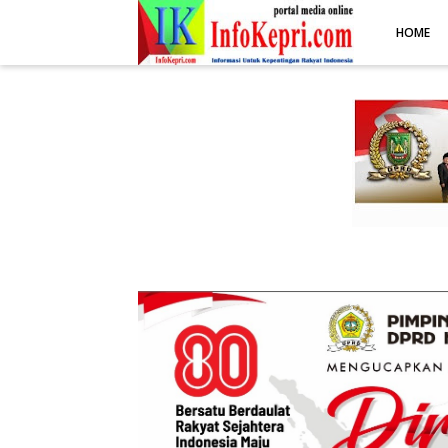
.post-body img { display: block; margin: 0 auto; max-width: 100%; 
HOME