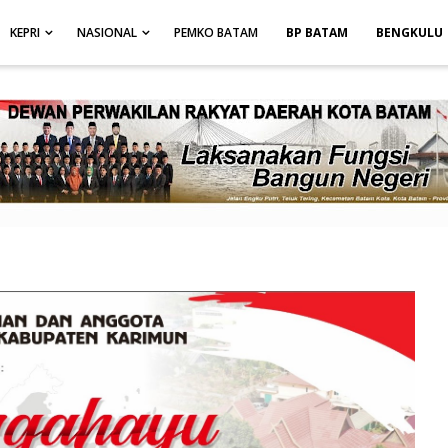
height: auto; }
-->
KEPRI
NASIONAL
PEMKO BATAM
BP BATAM
BENGKULU