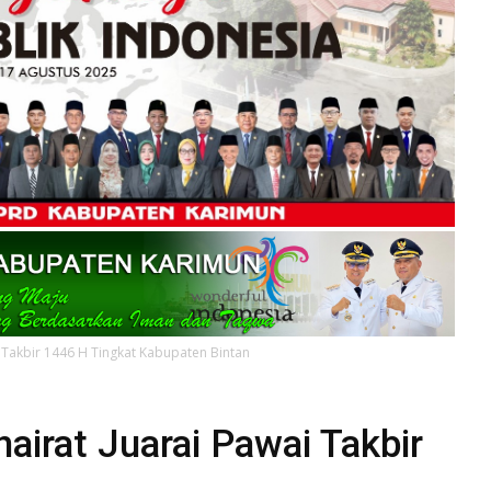
i Takbir 1446 H Tingkat Kabupaten Bintan
airat Juarai Pawai Takbir