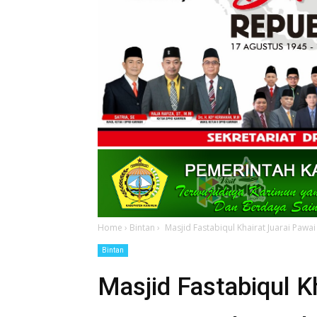
Home
›
Bintan
›
Masjid Fastabiqul Khairat Juarai Pawa
Bintan
Masjid Fastabiqul Kh