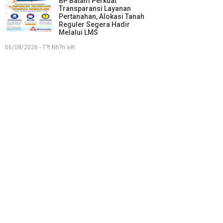
BP Batam Perkuat
Transparansi Layanan
Pertanahan, Alokasi Tanah
Reguler Segera Hadir
Melalui LMS
06/08/2026 - T?t Nh?n xét