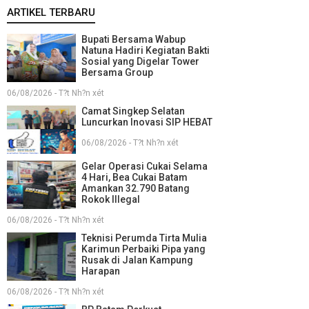
ARTIKEL TERBARU
Bupati Bersama Wabup
Natuna Hadiri Kegiatan Bakti
Sosial yang Digelar Tower
Bersama Group
06/08/2026 - T?t Nh?n xét
Camat Singkep Selatan
Luncurkan Inovasi SIP HEBAT
06/08/2026 - T?t Nh?n xét
Gelar Operasi Cukai Selama
4 Hari, Bea Cukai Batam
Amankan 32.790 Batang
Rokok Illegal
06/08/2026 - T?t Nh?n xét
Teknisi Perumda Tirta Mulia
Karimun Perbaiki Pipa yang
Rusak di Jalan Kampung
Harapan
06/08/2026 - T?t Nh?n xét