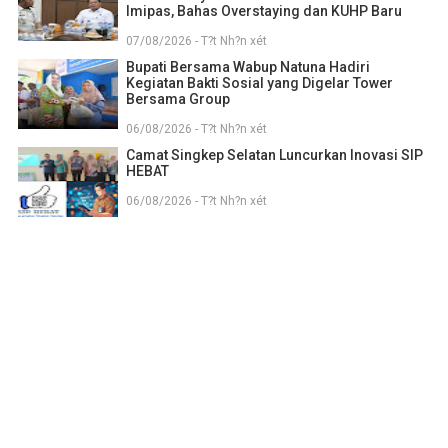
Imipas, Bahas Overstaying dan KUHP Baru
07/08/2026 - T?t Nh?n xét
Bupati Bersama Wabup Natuna Hadiri
Kegiatan Bakti Sosial yang Digelar Tower
Bersama Group
06/08/2026 - T?t Nh?n xét
Camat Singkep Selatan Luncurkan Inovasi SIP
HEBAT
06/08/2026 - T?t Nh?n xét