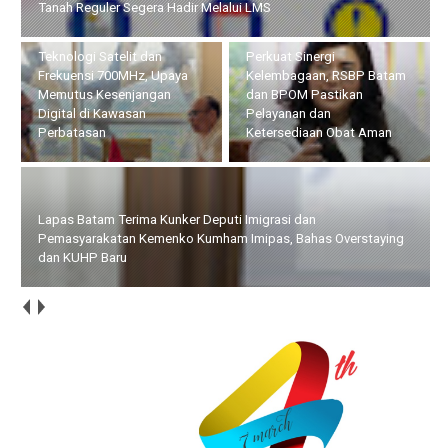
Kesenjangan Digital di Kawasan Perbatasan
Perkuat Sinergi
Lapas Batam Terima Kunker
Kelembagaan, RSBP Batam
Deputi Imigrasi dan
dan BPOM Pastikan
Pemasyarakatan Kemenko
Pelayanan dan
Kumham Imipas, Bahas
Ketersediaan Obat Aman
Overstaying dan KUHP Baru
Bupati Bersama Wabup Natuna Hadiri Kegiatan Bakti Sosial
yang Digelar Tower Bersama Group