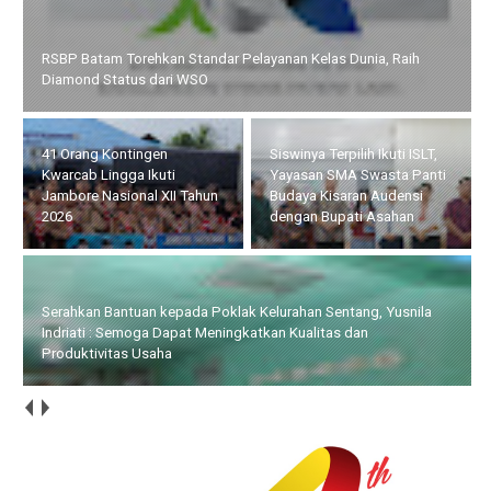
RSBP Batam Torehkan Standar Pelayanan Kelas Dunia, Raih
Diamond Status dari WSO
41 Orang Kontingen
Siswinya Terpilih Ikuti ISLT,
Kwarcab Lingga Ikuti
Yayasan SMA Swasta Panti
Jambore Nasional XII Tahun
Budaya Kisaran Audensi
2026
dengan Bupati Asahan
Serahkan Bantuan kepada Poklak Kelurahan Sentang, Yusnila
Indriati : Semoga Dapat Meningkatkan Kualitas dan
Produktivitas Usaha