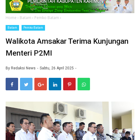
Home
›
Batam
›
Pemko Batam
›
Batam
Pemko Batam
Walikota Amsakar Terima Kunjungan
Menteri P2MI
By
Redaksi News
Sabtu, 26 April 2025