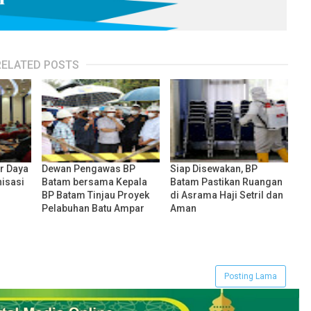
RELATED POSTS
r Daya
Dewan Pengawas BP
Siap Disewakan, BP
isasi
Batam bersama Kepala
Batam Pastikan Ruangan
BP Batam Tinjau Proyek
di Asrama Haji Setril dan
Pelabuhan Batu Ampar
Aman
Posting Lama