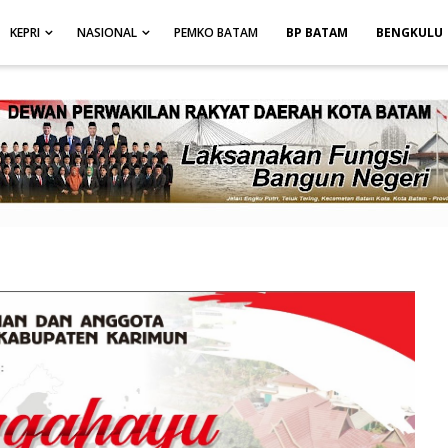
height: auto; }
-->
KEPRI
NASIONAL
PEMKO BATAM
BP BATAM
BENGKULU