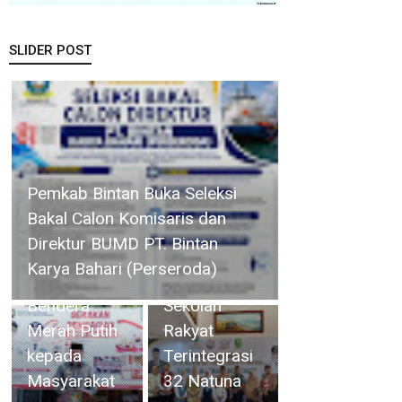
SLIDER POST
Pemkab Asahan Laksanakan
Bupati Cen
Wabup
Gerakan Pembagian Bendera
Sui Lan
Jarmin Buka
Merah Putih kepada
Resmi Buka
Kegiatan
Masyarakat
MPLS
Karantina
Sekolah
Pemantapan
Rakyat
Peserta
Terintegrasi
Jamnas XII
32 Natuna
Tahun 2026