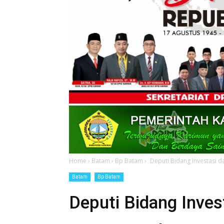
Home
›
Batam
›
Bp Batam
›
Deputi Bidang Investasi 
Batam
Bp Batam
Deputi Bidang Inve