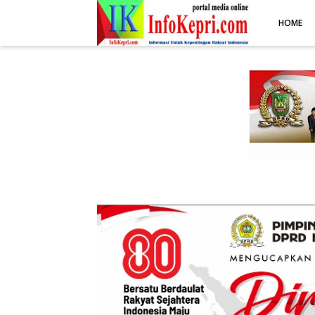
.post-body img { display: block; margin: 0 auto; max-width: 100%; 
HOME