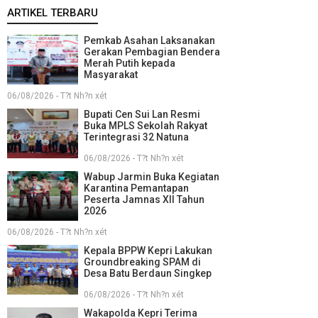
ARTIKEL TERBARU
Pemkab Asahan Laksanakan
Gerakan Pembagian Bendera
Merah Putih kepada
Masyarakat
06/08/2026 - T?t Nh?n xét
Bupati Cen Sui Lan Resmi
Buka MPLS Sekolah Rakyat
Terintegrasi 32 Natuna
06/08/2026 - T?t Nh?n xét
Wabup Jarmin Buka Kegiatan
Karantina Pemantapan
Peserta Jamnas XII Tahun
2026
06/08/2026 - T?t Nh?n xét
Kepala BPPW Kepri Lakukan
Groundbreaking SPAM di
Desa Batu Berdaun Singkep
06/08/2026 - T?t Nh?n xét
Wakapolda Kepri Terima