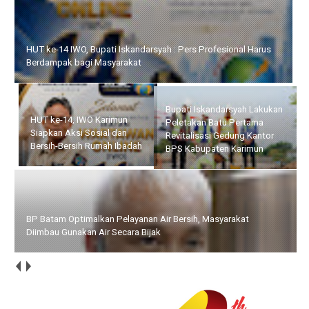
HUT ke-14 IWO, Bupati Iskandarsyah : Pers Profesional Harus
Berdampak bagi Masyarakat
Bupati Iskandarsyah
Lakukan Peletakan Batu
HUT ke-14, IWO Karimun
Pertama Revitalisasi
Siapkan Aksi Sosial dan
Gedung Kantor BPS
Bersih-Bersih Rumah Ibadah
Kabupaten Karimun
BP Batam Optimalkan Pelayanan Air Bersih, Masyarakat
Diimbau Gunakan Air Secara Bijak