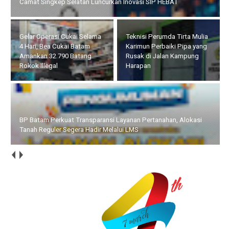
Camat Singkep Selatan Luncurkan Inovasi SIP HEBAT
Gelar Operasi Cukai Selama
Teknisi Perumda Tirta Mulia
4 Hari, Bea Cukai Batam
Karimun Perbaiki Pipa yang
Amankan 32.790 Batang
Rusak di Jalan Kampung
Rokok Illegal
Harapan
BP Batam Perkuat Transparansi Layanan Pertanahan, Alokasi
Tanah Reguler Segera Hadir Melalui LMS