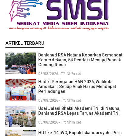
ARTIKEL TERBARU
Danlanud RSA Natuna Kobarkan Semangat
Kemerdekaan, 54 Pendaki Menuju Puncak
Gunung Ranai
08/08/2026 - T?t Nh?n xét
Hadiri Peringatan HAN 2026, Walikota
Amsakar : Setiap Anak Harus Mendapat
Perlindungan
08/08/2026 - T?t Nh?n xét
Usai Jalani Bhakti Akademi TNI di Natuna,
Danlanud RSA Lepas Taruna Akademi TNI
08/08/2026 - T?t Nh?n xét
HUT ke-14 IWO, Bupati Iskandarsyah : Pers