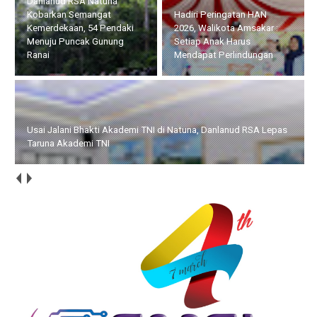
Hadiri Peringatan HAN
Usai Jalani Bhakti Akademi
2026, Walikota Amsakar :
TNI di Natuna, Danlanud
Setiap Anak Harus
RSA Lepas Taruna Akademi
Mendapat Perlindungan
TNI
HUT ke-14 IWO, Bupati Iskandarsyah : Pers Profesional Harus
Berdampak bagi Masyarakat