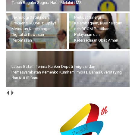
Kesenjangan Digital di Kawasan Perbatasan
Perkuat Sinergi
Lapas Batam Terima Kunker
Kelembagaan, RSBP Batam
Deputi Imigrasi dan
dan BPOM Pastikan
Pemasyarakatan Kemenko
Pelayanan dan
Kumham Imipas, Bahas
Ketersediaan Obat Aman
Overstaying dan KUHP Baru
Bupati Bersama Wabup Natuna Hadiri Kegiatan Bakti Sosial
yang Digelar Tower Bersama Group