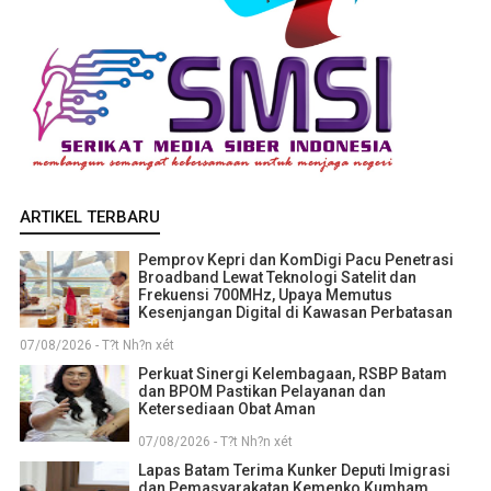
ARTIKEL TERBARU
Pemprov Kepri dan KomDigi Pacu Penetrasi
Broadband Lewat Teknologi Satelit dan
Frekuensi 700MHz, Upaya Memutus
Kesenjangan Digital di Kawasan Perbatasan
07/08/2026 - T?t Nh?n xét
Perkuat Sinergi Kelembagaan, RSBP Batam
dan BPOM Pastikan Pelayanan dan
Ketersediaan Obat Aman
07/08/2026 - T?t Nh?n xét
Lapas Batam Terima Kunker Deputi Imigrasi
dan Pemasyarakatan Kemenko Kumham