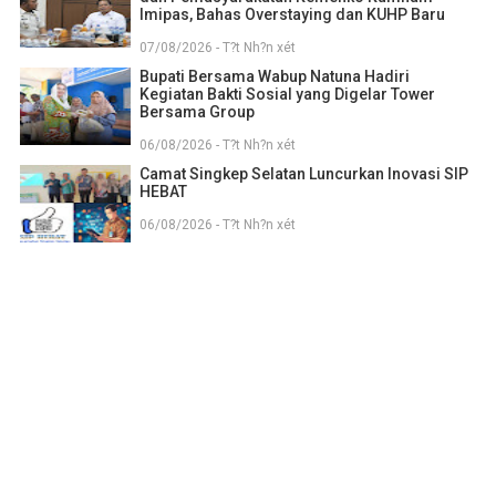
Imipas, Bahas Overstaying dan KUHP Baru
07/08/2026 - T?t Nh?n xét
Bupati Bersama Wabup Natuna Hadiri
Kegiatan Bakti Sosial yang Digelar Tower
Bersama Group
06/08/2026 - T?t Nh?n xét
Camat Singkep Selatan Luncurkan Inovasi SIP
HEBAT
06/08/2026 - T?t Nh?n xét