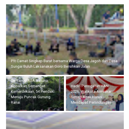
Danlanud RSA Natuna Kobarkan Semangat Kemerdekaan, 54
Pendaki Menuju Puncak Gunung Ranai
Hadiri Peringatan HAN
Usai Jalani Bhakti Akademi
2026, Walikota Amsakar :
TNI di Natuna, Danlanud
Setiap Anak Harus
RSA Lepas Taruna Akademi
Mendapat Perlindungan
TNI