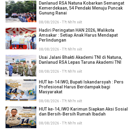
Danlanud RSA Natuna Kobarkan Semangat
Kemerdekaan, 54 Pendaki Menuju Puncak
Gunung Ranai
08/08/2026 - T?t Nh?n xét
Hadiri Peringatan HAN 2026, Walikota
Amsakar : Setiap Anak Harus Mendapat
Perlindungan
08/08/2026 - T?t Nh?n xét
Usai Jalani Bhakti Akademi TNI di Natuna,
Danlanud RSA Lepas Taruna Akademi TNI
08/08/2026 - T?t Nh?n xét
HUT ke-14 IWO, Bupati Iskandarsyah : Pers
Profesional Harus Berdampak bagi
Masyarakat
08/08/2026 - T?t Nh?n xét
HUT ke-14, IWO Karimun Siapkan Aksi Sosial
dan Bersih-Bersih Rumah Ibadah
08/08/2026 - T?t Nh?n xét