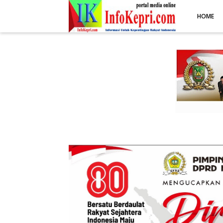
.post-body img { display: block; margin: 0 auto; max-width: 100%; 
HOME