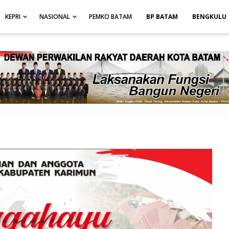
height: auto; }
-->
KEPRI
NASIONAL
PEMKO BATAM
BP BATAM
BENGKULU