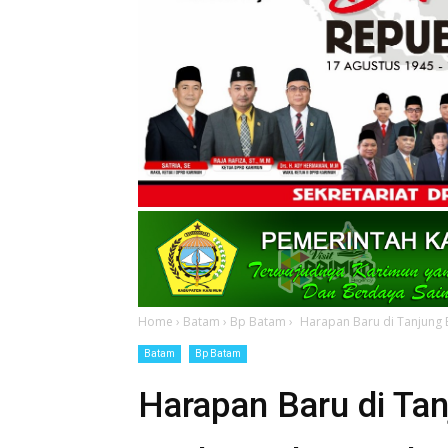
Home
›
Batam
›
Bp Batam
›
Harapan Baru di Tanjung
Batam
Bp Batam
Harapan Baru di Ta