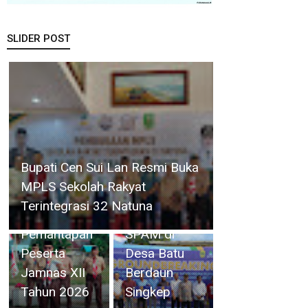
SLIDER POST
Wabup
Kepala
Bupati Cen Sui Lan Resmi Buka
Jarmin Buka
BPPW Kepri
MPLS Sekolah Rakyat
Kegiatan
Lakukan
Terintegrasi 32 Natuna
Karantina
Groundbreaking
Pemantapan
SPAM di
Peserta
Desa Batu
Jamnas XII
Berdaun
Tahun 2026
Singkep