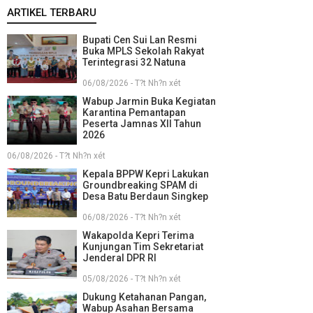
ARTIKEL TERBARU
Bupati Cen Sui Lan Resmi
Buka MPLS Sekolah Rakyat
Terintegrasi 32 Natuna
06/08/2026 - T?t Nh?n xét
Wabup Jarmin Buka Kegiatan
Karantina Pemantapan
Peserta Jamnas XII Tahun
2026
06/08/2026 - T?t Nh?n xét
Kepala BPPW Kepri Lakukan
Groundbreaking SPAM di
Desa Batu Berdaun Singkep
06/08/2026 - T?t Nh?n xét
Wakapolda Kepri Terima
Kunjungan Tim Sekretariat
Jenderal DPR RI
05/08/2026 - T?t Nh?n xét
Dukung Ketahanan Pangan,
Wabup Asahan Bersama