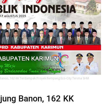
 Banon, 162 KK Terdampak Proyek Rempang Eco-City Terima SHM
njung Banon, 162 KK