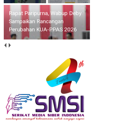
Peringati HUT ke-50, PT Timah
Tbk Laksanakan Khitanan
Massal di Desa Perayun