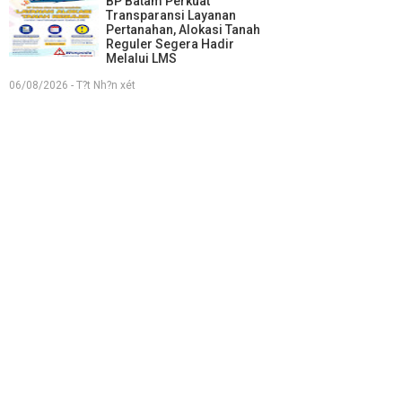
BP Batam Perkuat
Transparansi Layanan
Pertanahan, Alokasi Tanah
Reguler Segera Hadir
Melalui LMS
06/08/2026 - T?t Nh?n xét