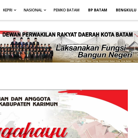
height: auto; }
-->
KEPRI
NASIONAL
PEMKO BATAM
BP BATAM
BENGKULU