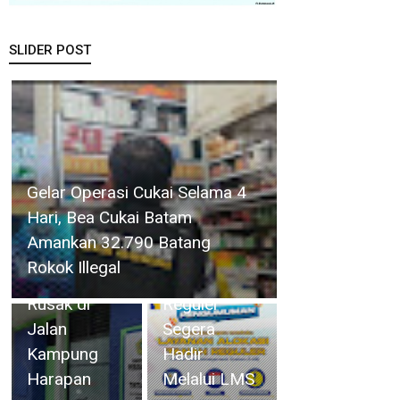
SLIDER POST
BP Batam
Perkuat
Transparansi
Teknisi Perumda Tirta Mulia
Layanan
Rapat
Karimun Perbaiki Pipa yang
Pertanahan,
Paripurna,
Rusak di Jalan Kampung
Alokasi
Wabup Deby
Harapan
Tanah
Sampaikan
Reguler
Rancangan
Segera
Perubahan
Hadir
KUA-PPAS
Melalui LMS
2026