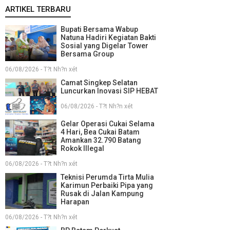
ARTIKEL TERBARU
Bupati Bersama Wabup
Natuna Hadiri Kegiatan Bakti
Sosial yang Digelar Tower
Bersama Group
06/08/2026 - T?t Nh?n xét
Camat Singkep Selatan
Luncurkan Inovasi SIP HEBAT
06/08/2026 - T?t Nh?n xét
Gelar Operasi Cukai Selama
4 Hari, Bea Cukai Batam
Amankan 32.790 Batang
Rokok Illegal
06/08/2026 - T?t Nh?n xét
Teknisi Perumda Tirta Mulia
Karimun Perbaiki Pipa yang
Rusak di Jalan Kampung
Harapan
06/08/2026 - T?t Nh?n xét