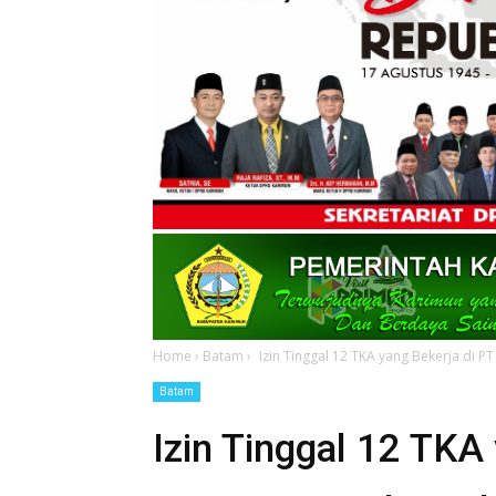
Home
›
Batam
›
Izin Tinggal 12 TKA yang Bekerja di
Batam
Izin Tinggal 12 TKA